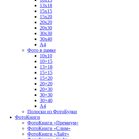
13х18
15х15
15х20
20х20
20х30
30х30
30х40
А4
Фото в рамке
10х10
10×15
13×18
15×15
15×20
20×20
20×30
30×30
30×40
A4
Полоски из ФотоБудки
ФотоКниги
ФотоКниги «Премиум»
ФотоКниги «Слим»
ФотоКниги «Лайт»