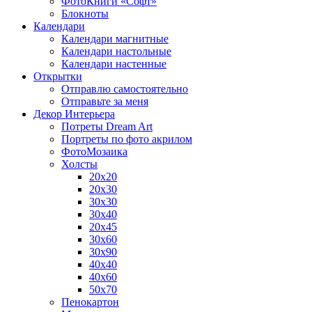
ФотоКниги «Софт»
Блокноты
Календари
Календари магнитные
Календари настольные
Календари настенные
Открытки
Отправлю самостоятельно
Отправьте за меня
Декор Интерьера
Потреты Dream Art
Портреты по фото акрилом
ФотоМозаика
Холсты
20х20
20х30
30х30
30х40
20х45
30х60
30х90
40х40
40х60
50х70
Пенокартон