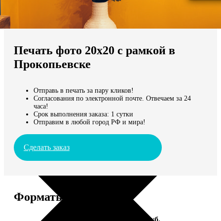
Не нашли Ваш город?
Мы доставляем по всему миру
Печать фото 20х20 с рамкой в
Продолжить без города
Прокопьевске
Отправь в печать за пару кликов!
Согласования по электронной почте. Отвечаем за 24
часа!
Срок выполнения заказа: 1 сутки
Отправим в любой город РФ и мира!
Сделать заказ
Форматы и цены
Услуга
Цена, руб.