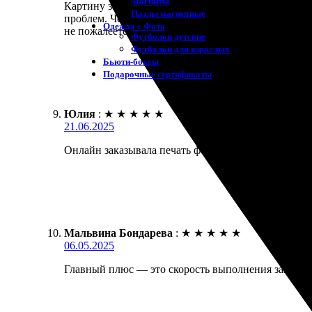
Магниты
Картину заказывал на холсте, всё выполнено отлич
Пазлы магнитные
проблем. Через пару дней самовывоз, без задержек
Одежда с Фото
не пожалеете!
Футболки детские
Футболки для взрослых
Бьюти-боксы
Подарочные сертификаты
Юлия
:
★
★
★
★
★
21.06.2025
Онлайн заказывала печать фото на холсте 40х40. Са
Мальвина Бондарева
:
★
★
★
★
★
06.05.2025
Главный плюс — это скорость выполнения заказа. Сд