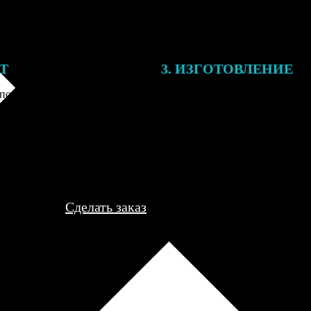
ЕТ
3. ИЗГОТОВЛЕНИЕ
подготовки заказа к печати
Оплатите заказ банковской кар
алисты могут связаться с Вами
оплаты получите подтверждение
му телефону или email для
описанием заказа. Когда отпра
я деталей.
вы получите письмо с трек-но
отслеживания.
Сделать заказ