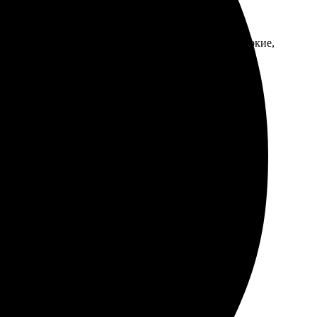
мил заказ. Качество изображения отличное, цвета яркие,
фотосувениры!
ил фото, выбрал размер и оплатил – все быстро.
рашает стену, радует глаз. Рекомендую всем, кто хочет