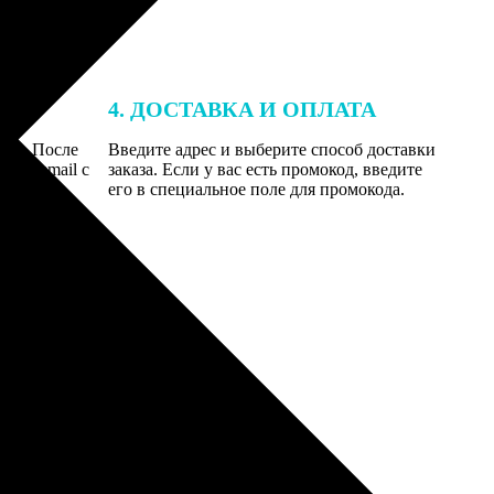
4. ДОСТАВКА И ОПЛАТА
той. После
Введите адрес и выберите способ доставки
 на email с
заказа. Если у вас есть промокод, введите
вим заказ
его в специальное поле для промокода.
мером для