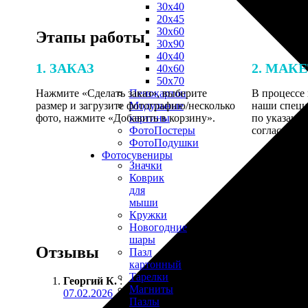
30х40
20х45
30х60
Этапы работы
30х90
40х40
1. ЗАКАЗ
2. МАК
40х60
50х70
Нажмите «Сделать заказ», выберите
В процессе 
Пенокартон
размер и загрузите фотографию/несколько
наши специ
Модульные
фото, нажмите «Добавить в корзину».
по указанно
картины
согласовани
ФотоПостеры
ФотоПодушки
Фотоcувениры
Значки
Коврик
для
мыши
Кружки
Новогодние
шары
Отзывы
Пазл
картонный
Тарелки
Георгий К.
:
Магниты
07.02.2026
Пазлы