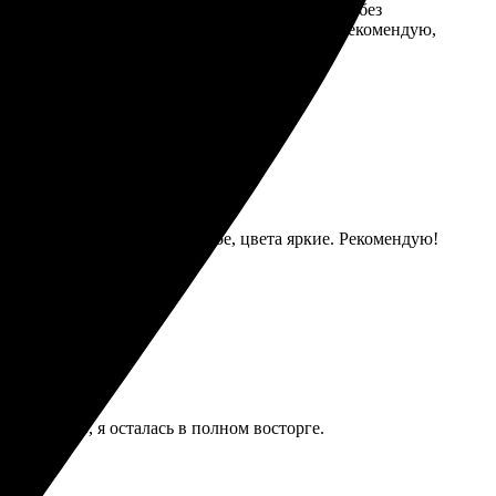
Загрузил фото, выбрал размер и оформил заказ без
ст натянут ровно, всё аккуратно оформлено. Рекомендую,
ней забрала—качество отличное, цвета яркие. Рекомендую!
е качество, я осталась в полном восторге.