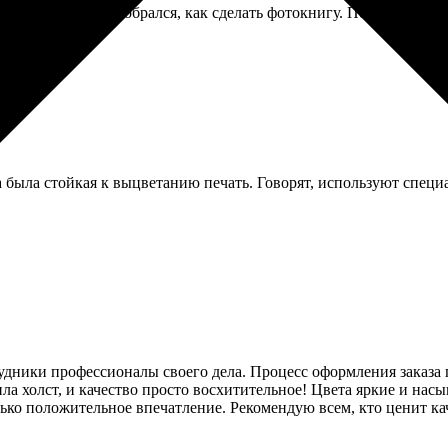
е, я не сразу разобрался, как сделать фотокнигу. Помог гугл, в 
 была стойкая к выцветанию печать. Говорят, используют специ
удники профессионалы своего дела. Процесс оформления заказа 
а холст, и качество просто восхитительное! Цвета яркие и насыщ
олько положительное впечатление. Рекомендую всем, кто ценит ка