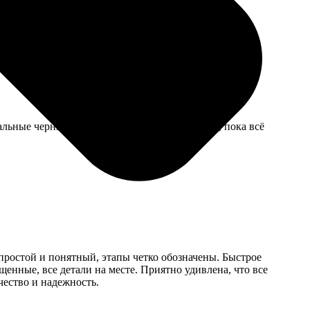
итоге справился.
альные чернила. Посмотрим, как продержится, пока всё
простой и понятный, этапы четко обозначены. Быстрое
енные, все детали на месте. Приятно удивлена, что все
чество и надежность.