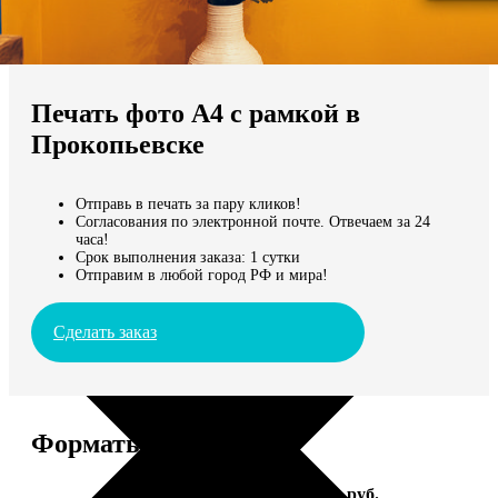
Не нашли Ваш город?
Мы доставляем по всему миру
Печать фото А4 с рамкой в
Продолжить без города
Прокопьевске
Отправь в печать за пару кликов!
Согласования по электронной почте. Отвечаем за 24
часа!
Срок выполнения заказа: 1 сутки
Отправим в любой город РФ и мира!
Сделать заказ
Форматы и цены
Услуга
Цена, руб.