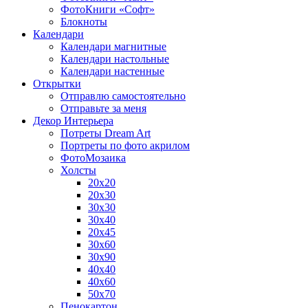
ФотоКниги «Софт»
Блокноты
Календари
Календари магнитные
Календари настольные
Календари настенные
Открытки
Отправлю самостоятельно
Отправьте за меня
Декор Интерьера
Потреты Dream Art
Портреты по фото акрилом
ФотоМозаика
Холсты
20х20
20х30
30х30
30х40
20х45
30х60
30х90
40х40
40х60
50х70
Пенокартон