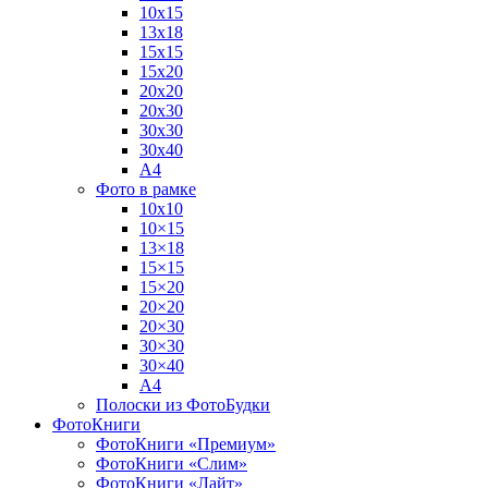
10х15
13х18
15х15
15х20
20х20
20х30
30х30
30х40
А4
Фото в рамке
10х10
10×15
13×18
15×15
15×20
20×20
20×30
30×30
30×40
A4
Полоски из ФотоБудки
ФотоКниги
ФотоКниги «Премиум»
ФотоКниги «Слим»
ФотоКниги «Лайт»