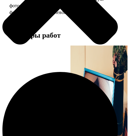
фото 20х30 в деревянной рамке
990
фото 20х30 в алюминиевой рамке
2490
Примеры работ