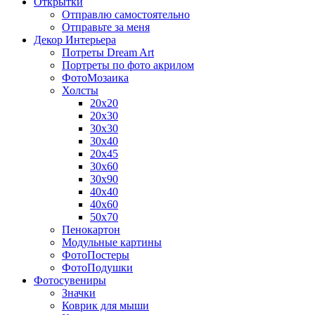
Открытки
Отправлю самостоятельно
Отправьте за меня
Декор Интерьера
Потреты Dream Art
Портреты по фото акрилом
ФотоМозаика
Холсты
20х20
20х30
30х30
30х40
20х45
30х60
30х90
40х40
40х60
50х70
Пенокартон
Модульные картины
ФотоПостеры
ФотоПодушки
Фотоcувениры
Значки
Коврик для мыши