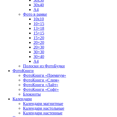
30х30
30х40
А4
Фото в рамке
10х10
10×15
13×18
15×15
15×20
20×20
20×30
30×30
30×40
A4
Полоски из ФотоБудки
ФотоКниги
ФотоКниги «Премиум»
ФотоКниги «Слим»
ФотоКниги «Лайт»
ФотоКниги «Софт»
Блокноты
Календари
Календари магнитные
Календари настольные
Календари настенные