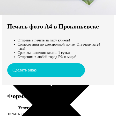
Не нашли Ваш город?
Мы доставляем по всему миру
Печать фото А4 в Прокопьевске
Продолжить без города
Отправь в печать за пару кликов!
Согласования по электронной почте. Отвечаем за 24
часа!
Срок выполнения заказа: 1 сутки
Отправим в любой город РФ и мира!
Сделать заказ
Форматы и цены
Услуга
Цена, руб.
печать фото 20х30
129