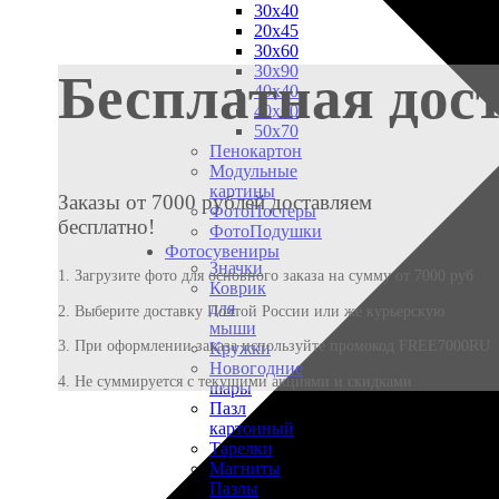
30х40
20х45
30х60
30х90
Бесплатная дос
40х40
40х60
50х70
Пенокартон
Модульные
картины
Заказы от 7000 рублей доставляем
ФотоПостеры
бесплатно!
ФотоПодушки
Фотоcувениры
Значки
1. Загрузите фото для основного заказа на сумму от 7000 руб
Коврик
для
2. Выберите доставку Почтой России или же курьерскую
мыши
3. При оформлении заказа используйте промокод FREE7000RU
Кружки
Новогодние
4. Не суммируется с текущими акциями и скидками
шары
Пазл
картонный
Тарелки
Магниты
Пазлы