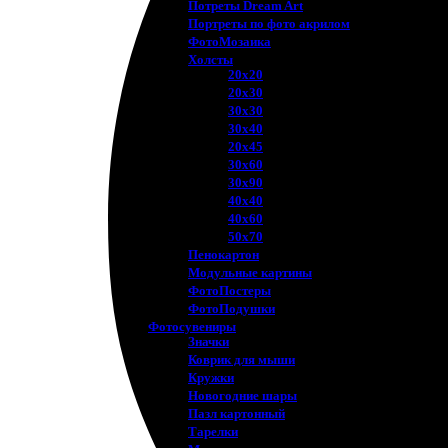
Потреты Dream Art
Портреты по фото акрилом
ФотоМозаика
Холсты
20х20
20х30
30х30
30х40
20х45
30х60
30х90
40х40
40х60
50х70
Пенокартон
Модульные картины
ФотоПостеры
ФотоПодушки
Фотоcувениры
Значки
Коврик для мыши
Кружки
Новогодние шары
Пазл картонный
Тарелки