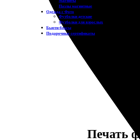
Магниты
Пазлы магнитные
Одежда с Фото
Футболки детские
Футболки для взрослых
Бьюти-боксы
Подарочные сертификаты
Печать ф