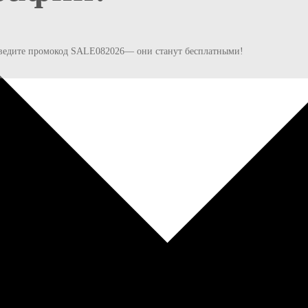
и введите промокод SALE082026— они станут бесплатными!