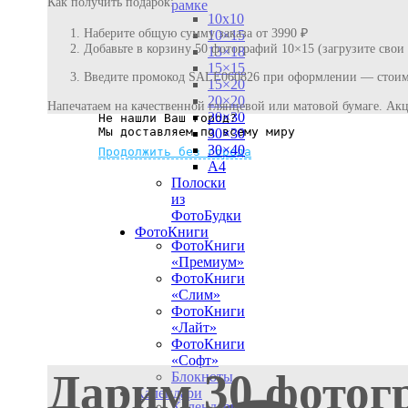
Как получить подарок:
рамке
10х10
Наберите общую сумму заказа от 3990 ₽
10×15
Добавьте в корзину 50 фотографий 10×15 (загрузите свои
13×18
15×15
Введите промокод SALE060826 при оформлении — стоимо
15×20
20×20
Напечатаем на качественной глянцевой или матовой бумаге. Акц
20×30
Не нашли Ваш город?
Мы доставляем по всему миру
30×30
30×40
Продолжить без города
A4
Полоски
из
ФотоБудки
ФотоКниги
ФотоКниги
«Премиум»
ФотоКниги
«Слим»
ФотоКниги
«Лайт»
ФотоКниги
«Софт»
Дарим 30 фотог
Блокноты
Календари
Календари