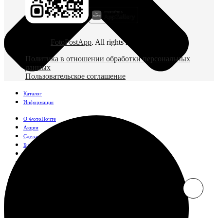
© 2026
FotoPostApp
. All rights reserved
Политика в отношении обработки персональных
данных
Пользовательское соглашение
Каталог
Информация
О ФотоПочте
Акции
Сделаем за вас
Бизнесу
FAQ
Франшиза
Поддержка и контакты
Оплата и доставка
Фотографии
Классические фото
10х10