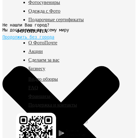
Фотосувениры
Одежда с Фото
Подарочные сертификаты
Не нашли Ваш город?
Мы доставляем по всему миру
ФОТОПОЧТА
Продолжить без города
О ФотоПочте
Акции
Сделаем за вас
Бизнесу
Видео обзоры
FAQ
Франшиза
Поддержка и контакты