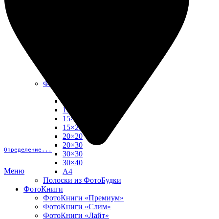
10х15
13х18
15х15
15х20
20х20
20х30
30х30
30х40
А4
Фото в рамке
10х10
10×15
13×18
15×15
15×20
20×20
20×30
Определение...
30×30
30×40
Меню
A4
Полоски из ФотоБудки
ФотоКниги
ФотоКниги «Премиум»
ФотоКниги «Слим»
ФотоКниги «Лайт»