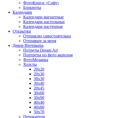
ФотоКниги «Софт»
Блокноты
Календари
Календари магнитные
Календари настольные
Календари настенные
Открытки
Отправлю самостоятельно
Отправьте за меня
Декор Интерьера
Потреты Dream Art
Портреты по фото акрилом
ФотоМозаика
Холсты
20х20
20х30
30х30
30х40
20х45
30х60
30х90
40х40
40х60
50х70
Пенокартон