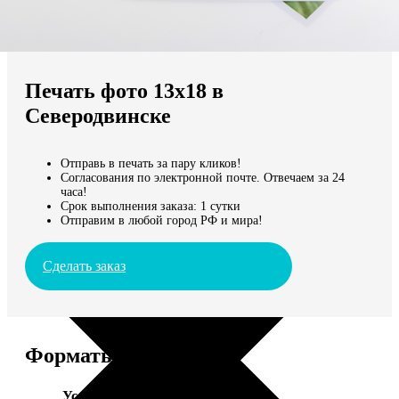
Не нашли Ваш город?
Мы доставляем по всему миру
Печать фото 13х18 в
Продолжить без города
Северодвинске
Отправь в печать за пару кликов!
Согласования по электронной почте. Отвечаем за 24
часа!
Срок выполнения заказа: 1 сутки
Отправим в любой город РФ и мира!
Сделать заказ
Форматы и цены
Услуга
Цена, руб.