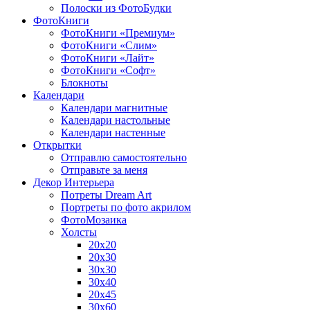
Полоски из ФотоБудки
ФотоКниги
ФотоКниги «Премиум»
ФотоКниги «Слим»
ФотоКниги «Лайт»
ФотоКниги «Софт»
Блокноты
Календари
Календари магнитные
Календари настольные
Календари настенные
Открытки
Отправлю самостоятельно
Отправьте за меня
Декор Интерьера
Потреты Dream Art
Портреты по фото акрилом
ФотоМозаика
Холсты
20х20
20х30
30х30
30х40
20х45
30х60