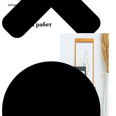
печать фото 13х18
39
Примеры работ