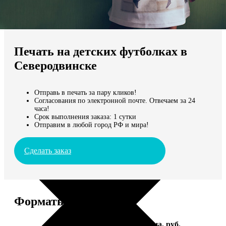
Не нашли Ваш город?
Мы доставляем по всему миру
Печать на детских футболках в
Продолжить без города
Северодвинске
Отправь в печать за пару кликов!
Согласования по электронной почте. Отвечаем за 24
часа!
Срок выполнения заказа: 1 сутки
Отправим в любой город РФ и мира!
Сделать заказ
Форматы и цены
Услуга
Цена, руб.