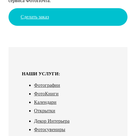
сервиса ФотоПочта.
Сделать заказ
НАШИ УСЛУГИ:
Фотографии
ФотоКниги
Календари
Открытки
Декор Интерьера
Фотосувениры