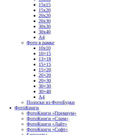
15х15
15х20
20х20
20х30
30х30
30х40
А4
Фото в рамке
10х10
10×15
13×18
15×15
15×20
20×20
20×30
30×30
30×40
A4
Полоски из ФотоБудки
ФотоКниги
ФотоКниги «Премиум»
ФотоКниги «Слим»
ФотоКниги «Лайт»
ФотоКниги «Софт»
Блокноты