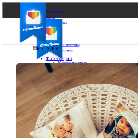
О ФотоПочте
Акции
Сделаем за вас
Бизнесу
FAQ
Франшиза
Поддержка и контакты
КАТАЛОГ
Оплата и доставка
Фотографии
Классические
фото
Ваш город:
10х10
10х15
Ваш регион доставки
13х18
15х15
Выберите из списка:
15х20
20х20
20х30
30х30
30х40
А4
Фото
в