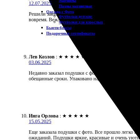
Магниты
12.07.2025
Пазлы магнитные
Одежда с Фото
Решили заказать подушки с фотографиями. Понрави
Футболки детские
вовремя. Вежливые менеджеры помогли с выбором
Футболки для взрослых
Бьюти-боксы
Подарочные сертификаты
Лев Козлов
:
★
★
★
★
★
03.06.2025
Недавно заказал подушки с фотографиями. Очень до
обещанные сроки. Упаковано надежно, никаких п
Инга Орлова
:
★
★
★
★
★
15.05.2025
Еще заказала подушки с фото. Все прошло легко и 
ожиданий. Подушки яркие, красивые и очень уютны