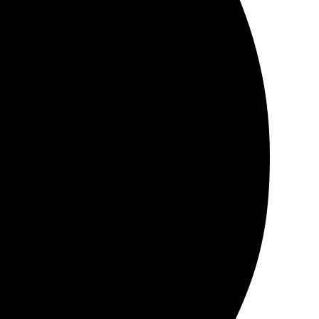
пару дней уже забрала готовые подушки. Качество
. Пришлось загрузить картинки, и всё сразу пошло без
выглядят стильно и уютно. Отлично подошли для дома,