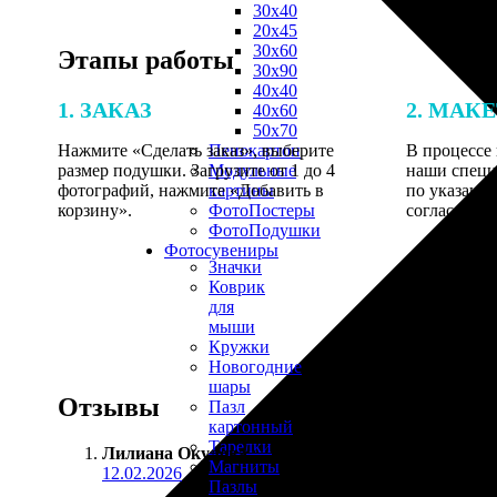
30х40
20х45
30х60
Этапы работы
30х90
40х40
1. ЗАКАЗ
2. МАК
40х60
50х70
Нажмите «Сделать заказ», выберите
В процессе 
Пенокартон
размер подушки. Загрузите от 1 до 4
наши специ
Модульные
фотографий, нажмите «Добавить в
по указанно
картины
корзину».
согласовани
ФотоПостеры
ФотоПодушки
Фотоcувениры
Значки
Коврик
для
мыши
Кружки
Новогодние
шары
Отзывы
Пазл
картонный
Тарелки
Лилиана Окулова
:
Магниты
12.02.2026
Пазлы