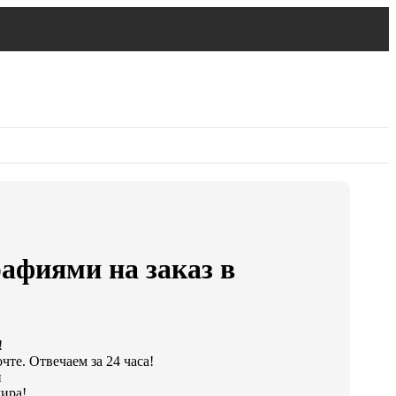
афиями на заказ в
!
те. Отвечаем за 24 часа!
и
ира!