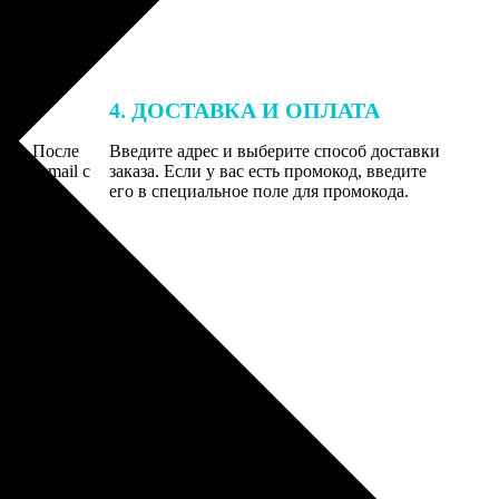
4. ДОСТАВКА И ОПЛАТА
той. После
Введите адрес и выберите способ доставки
 на email с
заказа. Если у вас есть промокод, введите
вим заказ
его в специальное поле для промокода.
мером для