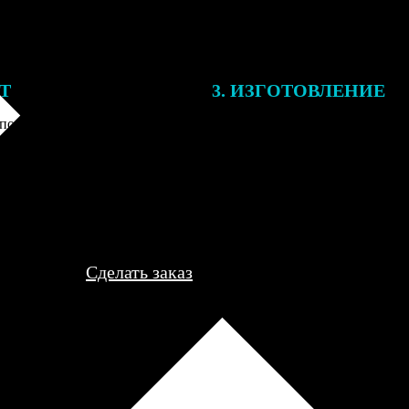
ЕТ
3. ИЗГОТОВЛЕНИЕ
подготовки заказа к печати
Оплатите заказ банковской кар
алисты могут связаться с Вами
оплаты получите подтверждение
му телефону или email для
описанием заказа. Когда отпра
я деталей.
вы получите письмо с трек-но
отслеживания.
Сделать заказ