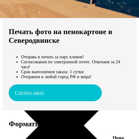
Не нашли Ваш город?
Мы доставляем по всему миру
Печать фото на пенокартоне в
Продолжить без города
Северодвинске
Отправь в печать за пару кликов!
Согласования по электронной почте. Отвечаем за 24
часа!
Срок выполнения заказа: 1 сутки
Отправим в любой город РФ и мира!
Сделать заказ
Форматы и цены
Цена,