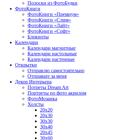
Полоски из ФотоБудки
ФотоКниги
ФотоКниги «Премиум»
ФотоКниги «Слим»
ФотоКниги «Лайт»
ФотоКниги «Софт»
Блокноты
Календари
Календари магнитные
Календари настольные
Календари настенные
Открытки
Отправлю самостоятельно
Отправьте за меня
Декор Интерьера
Потреты Dream Art
Портреты по фото акрилом
ФотоМозаика
Холсты
20х20
20х30
30х30
30х40
20х45
30х60