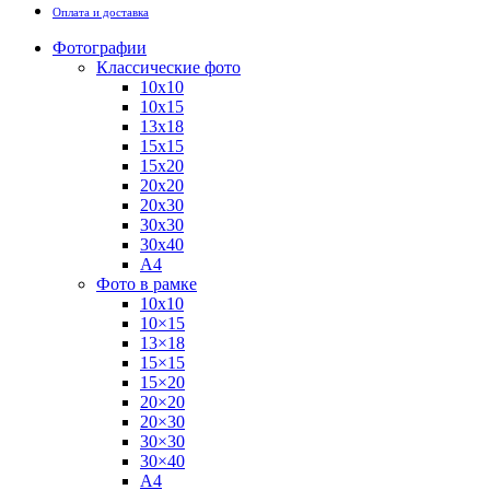
Оплата и доставка
Фотографии
Классические фото
10х10
10х15
13х18
15х15
15х20
20х20
20х30
30х30
30х40
А4
Фото в рамке
10х10
10×15
13×18
15×15
15×20
20×20
20×30
30×30
30×40
A4