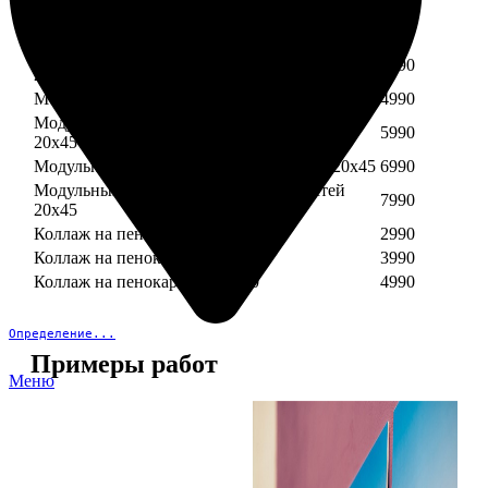
Модульный пенокартон из трех частей 30х40
3890
Модульный пенокартон из трех частей 20х45
2990
Модульный пенокартон из четырех частей
3990
20х45
Модульный пенокартон из пяти частей 20х45
4990
Модульный пенокартон из шести частей
5990
20х45
Модульный пенокартон из семи частей 20х45
6990
Модульный пенокартон из восьми частей
7990
20х45
Коллаж на пенокартоне 30х30
2990
Коллаж на пенокартоне 30х60
3990
Коллаж на пенокартоне 30х90
4990
Определение...
Примеры работ
Меню