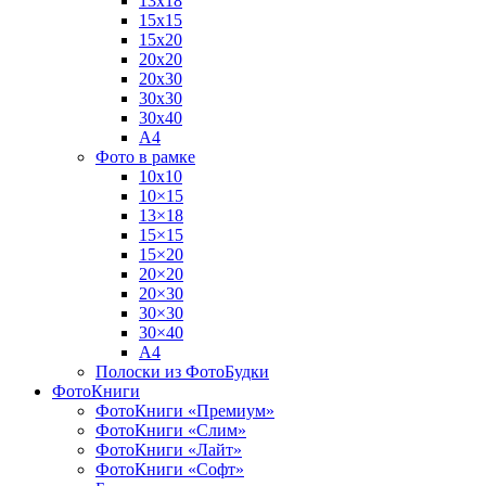
13х18
15х15
15х20
20х20
20х30
30х30
30х40
А4
Фото в рамке
10х10
10×15
13×18
15×15
15×20
20×20
20×30
30×30
30×40
A4
Полоски из ФотоБудки
ФотоКниги
ФотоКниги «Премиум»
ФотоКниги «Слим»
ФотоКниги «Лайт»
ФотоКниги «Софт»