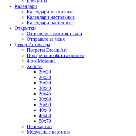
Блокноты
Календари
Календари магнитные
Календари настольные
Календари настенные
Открытки
Отправлю самостоятельно
Отправьте за меня
Декор Интерьера
Потреты Dream Art
Портреты по фото акрилом
ФотоМозаика
Холсты
20х20
20х30
30х30
30х40
20х45
30х60
30х90
40х40
40х60
50х70
Пенокартон
Модульные картины