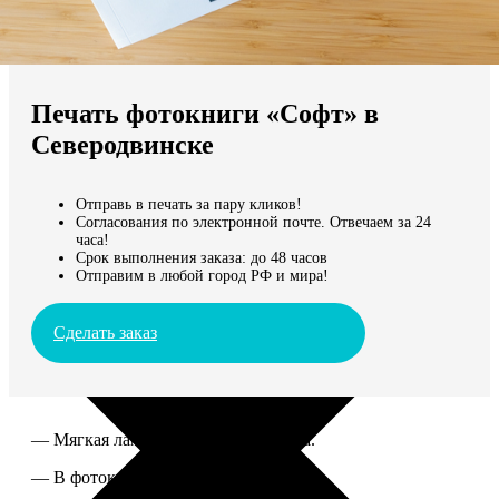
Не нашли Ваш город?
Мы доставляем по всему миру
Печать фотокниги «Софт» в
Продолжить без города
Северодвинске
Отправь в печать за пару кликов!
Согласования по электронной почте. Отвечаем за 24
часа!
Срок выполнения заказа: до 48 часов
Отправим в любой город РФ и мира!
Сделать заказ
— Мягкая ламинированная обложка.
— В фотокниге от 60 до 300 страниц.