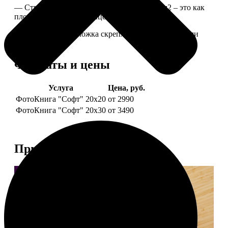
— Страницы из бумаги плотностью 170 г/м2 – это как
плотные страницы глянцевого журнала.
— Страницы и обложка скреплены металлическими
болтами.
Форматы и цены
Услуга
Цена, руб.
ФотоКнига "Софт" 20х20
от 2990
ФотоКнига "Софт" 20х30
от 3490
Примеры работ