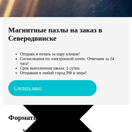
Не нашли Ваш город?
Мы доставляем по всему миру
Магнитные пазлы на заказ в
Продолжить без города
Северодвинске
Отправь в печать за пару кликов!
Согласования по электронной почте. Отвечаем за 24
часа!
Срок выполнения заказа: 1 сутки
Отправим в любой город РФ и мира!
Сделать заказ
Форматы и цены
Услуга
Цена, руб.