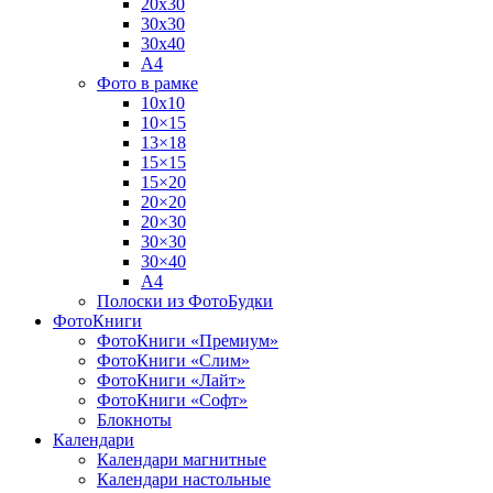
20х30
30х30
30х40
А4
Фото в рамке
10х10
10×15
13×18
15×15
15×20
20×20
20×30
30×30
30×40
A4
Полоски из ФотоБудки
ФотоКниги
ФотоКниги «Премиум»
ФотоКниги «Слим»
ФотоКниги «Лайт»
ФотоКниги «Софт»
Блокноты
Календари
Календари магнитные
Календари настольные