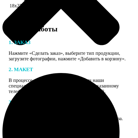
18х27 см 126 частей
990
Этапы работы
1. ЗАКАЗ
Нажмите «Сделать заказ», выберите тип продукции,
загрузите фотографии, нажмите «Добавить в корзину».
2. МАКЕТ
В процессе подготовки заказа к печати наши
специалисты могут связаться с Вами по указанному
телефону или email для согласования деталей.
3. ИЗГОТОВЛЕНИЕ
Оплатите заказ банковской картой. После оплаты
получите подтверждение на email с описанием заказа.
Когда отправим заказ вы получите письмо с трек-
номером для отслеживания.