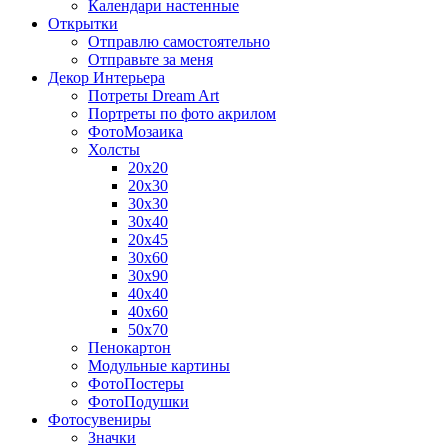
Календари настенные
Открытки
Отправлю самостоятельно
Отправьте за меня
Декор Интерьера
Потреты Dream Art
Портреты по фото акрилом
ФотоМозаика
Холсты
20х20
20х30
30х30
30х40
20х45
30х60
30х90
40х40
40х60
50х70
Пенокартон
Модульные картины
ФотоПостеры
ФотоПодушки
Фотоcувениры
Значки