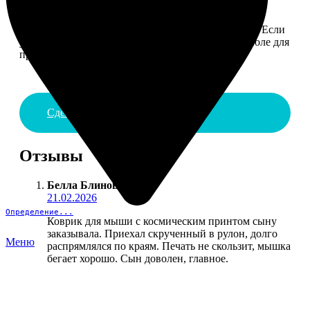
4. ДОСТАВКА И ОПЛАТА
Введите адрес и выберите способ доставки заказа. Если
у вас есть промокод, введите его в специальное поле для
промокода.
Сделать заказ
Отзывы
Белла Блинова
:
21.02.2026
Определение...
Коврик для мыши с космическим принтом сыну
заказывала. Приехал скрученный в рулон, долго
Меню
распрямлялся по краям. Печать не скользит, мышка
бегает хорошо. Сын доволен, главное.