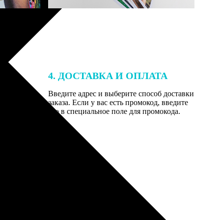
4. ДОСТАВКА И ОПЛАТА
той. После
Введите адрес и выберите способ доставки
 на email с
заказа. Если у вас есть промокод, введите
вим заказ
его в специальное поле для промокода.
мером для