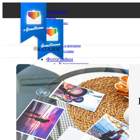
О ФотоПочте
Акции
Сделаем за вас
Бизнесу
FAQ
Франшиза
Поддержка и контакты
КАТАЛОГ
Оплата и доставка
Фотографии
Классические
фото
Ваш город:
10х10
10х15
Ваш регион доставки
13х18
15х15
Выберите из списка:
15х20
20х20
20х30
30х30
30х40
А4
Фото
в