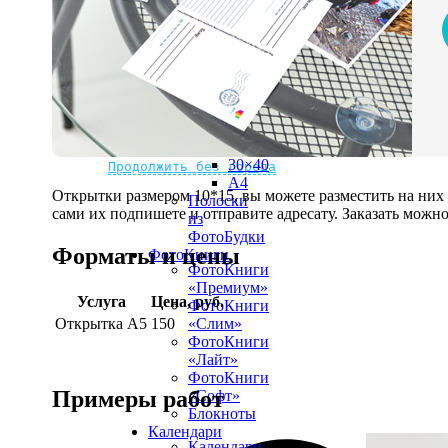
рамке
10х10
10×15
13×18
15×15
15×20
20×20
20×30
Не нашли Ваш город?
Мы доставляем по всему миру
30×30
30×40
Продолжить без города
A4
Открытки размером 10*15, вы можете разместить на ни
Полоски
сами их подпишете и отправите адресату. Заказать можно 
из
ФотоБудки
Форматы и цены
ФотоКниги
ФотоКниги
«Премиум»
Услуга
Цена, руб.
ФотоКниги
Открытка А5
150
«Слим»
ФотоКниги
«Лайт»
ФотоКниги
Примеры работ
«Софт»
Блокноты
Календари
Календари