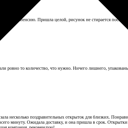
а выход на пенсию. Пришла целой, рисунок не стирается после м
али ровно то количество, что нужно. Ничего лишнего, упакован
зала несколько поздравительных открыток для близких. Понрави
всего минуту. Ожидала доставку, и она пришла в срок. Открытк
ошая компания, рекомендую!