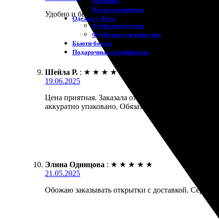
Магниты
Пазлы магнитные
Удобно и быстро оформлять заказы. Качественная пе
Одежда с Фото
Футболки детские
Футболки для взрослых
Бьюти-боксы
Подарочные сертификаты
Шейла Р.
:
★
★
★
★
★
19.06.2025
Цена приятная. Заказала открытки, всё очень быстр
аккуратно упаковано. Обязательно вернусь за новы
Элина Одинцова
:
★
★
★
★
★
21.05.2025
Обожаю заказывать открытки с доставкой. Сервис 