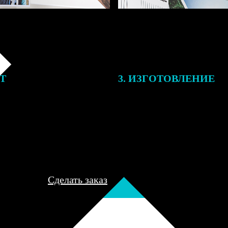
ЕТ
3. ИЗГОТОВЛЕНИЕ
подготовки заказа к печати
Оплатите заказ банковской кар
алисты могут связаться с Вами
оплаты получите подтверждение
му телефону или email для
описанием заказа. Когда отпра
я деталей.
вы получите письмо с трек-но
отслеживания.
Сделать заказ