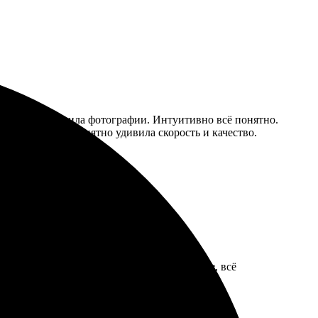
блоны, загрузила фотографии. Интуитивно всё понятно.
 как мечтала. Приятно удивила скорость и качество.
 В течение нескольких дней получила заказ, всё