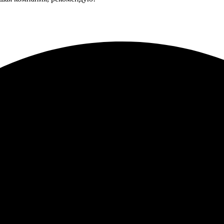
есс был простым и быстрым. Зашла на сайт, выбрала нужные ша
паковано. Открытки получились яркими и четкими, именно такие,
ала открытки, процесс оформления прост и интуитивно понятен.
уровне!