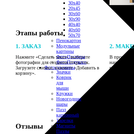
30х40
20х45
30х60
30х90
40х40
40х60
Этапы работы
50х70
Пенокартон
1. ЗАКАЗ
2. МАК
Модульные
картины
ФотоПостеры
Нажмите «Сделать заказ», выберите
В процессе 
ФотоПодушки
фотографии для создания открыток.
наши специ
Фотоcувениры
Загрузите снимки, нажмите «Добавить в
по указанно
Значки
корзину».
согласовани
Коврик
для
мыши
Кружки
Новогодние
шары
Пазл
картонный
Тарелки
Отзывы
Магниты
Пазлы