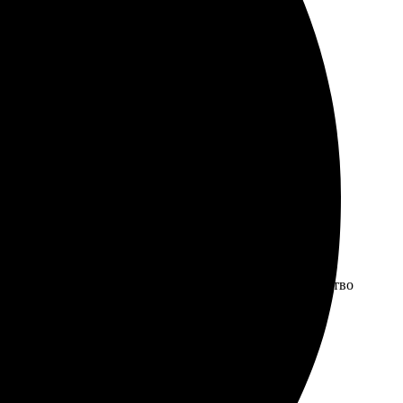
остой, инструкции понятные. Сервис дружелюбный,
мление. Работают профессионально, все в срок. Качество