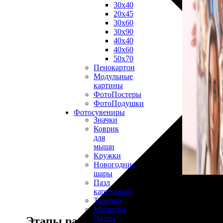
30х40
20х45
30х60
30х90
40х40
40х60
50х70
Пенокартон
Модульные
картины
ФотоПостеры
ФотоПодушки
Фотоcувениры
Значки
Коврик
для
мыши
Кружки
Новогодние
шары
Пазл
картонный
Тарелки
Магниты
Пазлы
Этапы работы