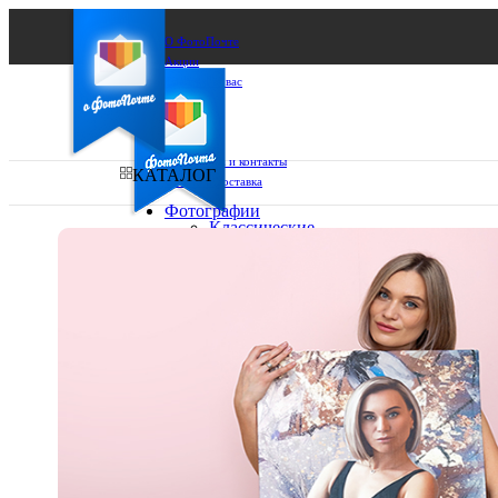
О ФотоПочте
Акции
Сделаем за вас
Бизнесу
FAQ
Франшиза
Поддержка и контакты
КАТАЛОГ
Оплата и доставка
Фотографии
Классические
фото
Ваш город:
10х10
10х15
Ваш регион доставки
13х18
15х15
Выберите из списка:
15х20
20х20
20х30
30х30
30х40
А4
Фото
в