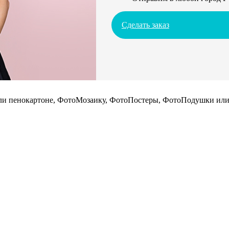
Сделать заказ
 или пенокартоне, ФотоМозаику, ФотоПостеры, ФотоПодушки или 