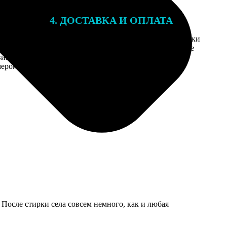
4. ДОСТАВКА И ОПЛАТА
той. После
Введите адрес и выберите способ доставки
 на email с
заказа. Если у вас есть промокод, введите
вим заказ
его в специальное поле для промокода.
мером для
 После стирки села совсем немного, как и любая