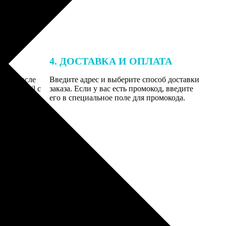
4. ДОСТАВКА И ОПЛАТА
той. После
Введите адрес и выберите способ доставки
 на email с
заказа. Если у вас есть промокод, введите
вим заказ
его в специальное поле для промокода.
мером для