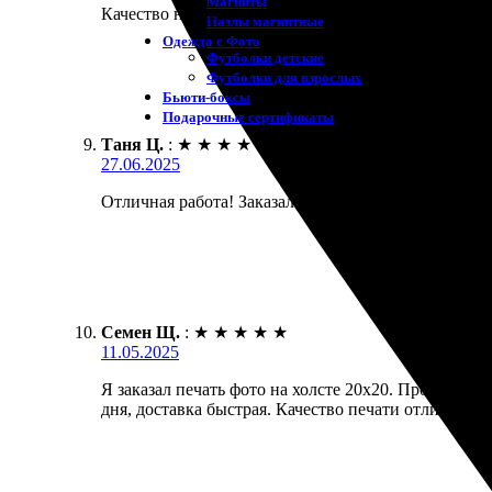
Магниты
Качество на высоте, фото яркое. Всё вовремя, ник
Пазлы магнитные
Одежда с Фото
Футболки детские
Футболки для взрослых
Бьюти-боксы
Подарочные сертификаты
Таня Ц.
:
★
★
★
★
★
27.06.2025
Отличная работа! Заказала фото на холсте, пришло 
Семен Щ.
:
★
★
★
★
★
11.05.2025
Я заказал печать фото на холсте 20х20. Процесс оф
дня, доставка быстрая. Качество печати отличное, 