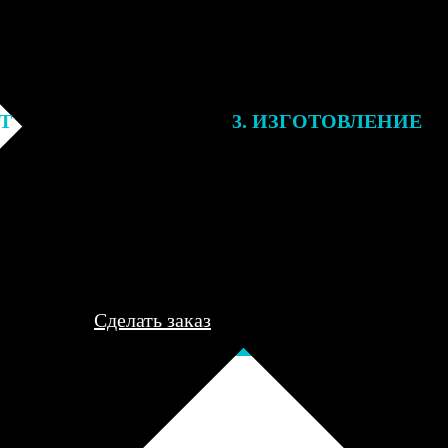
ЕТ
3. ИЗГОТОВЛЕНИЕ
подготовки заказа к печати
Оплатите заказ банковской кар
алисты могут связаться с Вами
оплаты получите подтверждение
му телефону или email для
описанием заказа. Когда отпра
я деталей.
вы получите письмо с трек-но
отслеживания.
Сделать заказ