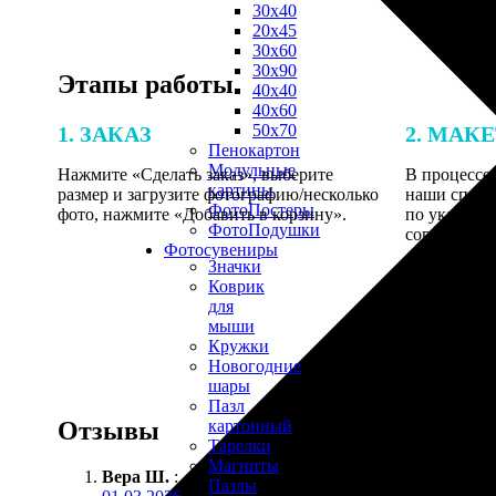
30х40
20х45
30х60
30х90
Этапы работы
40х40
40х60
50х70
1. ЗАКАЗ
2. МАК
Пенокартон
Модульные
Нажмите «Сделать заказ», выберите
В процессе 
картины
размер и загрузите фотографию/несколько
наши специ
ФотоПостеры
фото, нажмите «Добавить в корзину».
по указанно
ФотоПодушки
согласовани
Фотоcувениры
Значки
Коврик
для
мыши
Кружки
Новогодние
шары
Пазл
Отзывы
картонный
Тарелки
Магниты
Вера Ш.
:
Пазлы