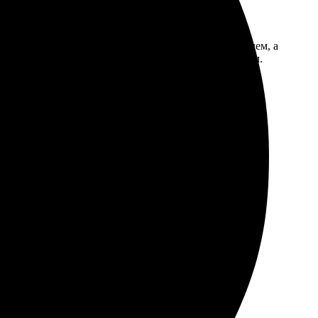
тым и интуитивным. Картинка загрузилась без проблем, а
довала, всё дошло целым. Очень довольна результатом.
бный сайт. Результат превзошёл все ожидания!