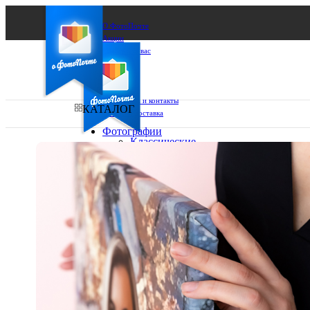
О ФотоПочте
Акции
Сделаем за вас
Бизнесу
FAQ
Франшиза
Поддержка и контакты
КАТАЛОГ
Оплата и доставка
Фотографии
Классические
фото
Ваш город:
10х10
10х15
Ваш регион доставки
13х18
15х15
Выберите из списка:
15х20
20х20
20х30
30х30
30х40
А4
Фото
в