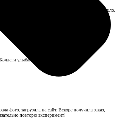
ство среднее, но для одного дня и цели вполне подошло.
Коллеги улыбаются, когда листают.
ала фото, загрузила на сайт. Вскоре получила заказ,
бязательно повторю эксперимент!