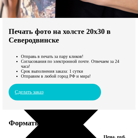
Не нашли Ваш город?
Мы доставляем по всему миру
Печать фото на холсте 20х30 в
Продолжить без города
Северодвинске
Отправь в печать за пару кликов!
Согласования по электронной почте. Отвечаем за 24
часа!
Срок выполнения заказа: 1 сутки
Отправим в любой город РФ и мира!
Сделать заказ
Форматы и цены
Услуга
Цена, руб.