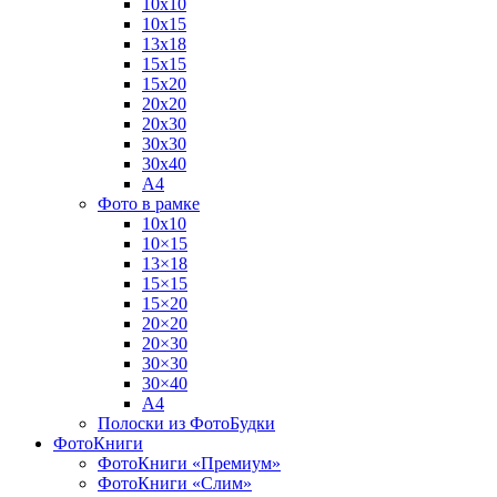
10х10
10х15
13х18
15х15
15х20
20х20
20х30
30х30
30х40
А4
Фото в рамке
10х10
10×15
13×18
15×15
15×20
20×20
20×30
30×30
30×40
A4
Полоски из ФотоБудки
ФотоКниги
ФотоКниги «Премиум»
ФотоКниги «Слим»