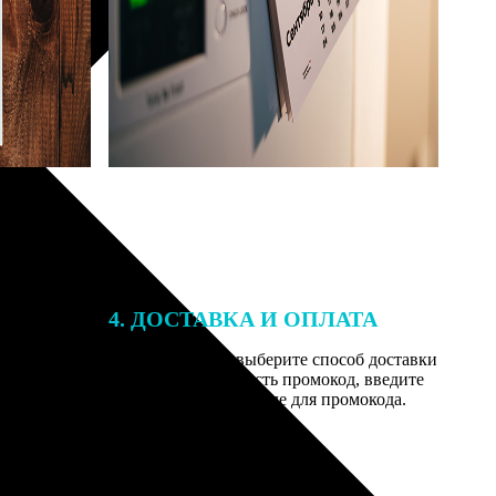
4. ДОСТАВКА И ОПЛАТА
той. После
Введите адрес и выберите способ доставки
 на email с
заказа. Если у вас есть промокод, введите
вим заказ
его в специальное поле для промокода.
мером для