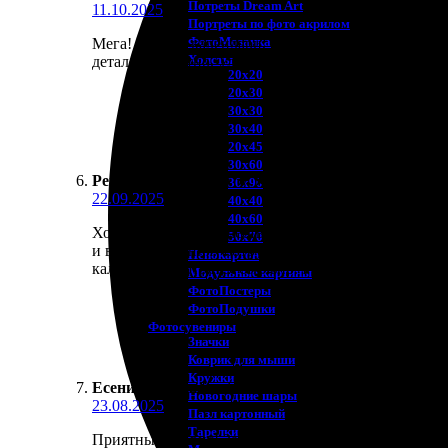
Потреты Dream Art
11.10.2025
Портреты по фото акрилом
ФотоМозаика
Мега! Заказал календари, всё пришло вовремя. Упа
Холсты
деталей, приятно. Улучшили настроение! Рекоменд
20х20
20х30
30х30
30х40
20х45
30х60
Ренат Крючков
:
★
★
★
★
★
30х90
22.09.2025
40х40
40х60
Хотите получить качественные магнитные календар
50х70
и внес изменения. Сотрудники быстро подтвердили 
Пенокартон
календари смотрятся стильно. Рекомендую!
Модульные картины
ФотоПостеры
ФотоПодушки
Фотоcувениры
Значки
Коврик для мыши
Кружки
Есения Алёхина
:
★
★
★
★
★
Новогодние шары
23.08.2025
Пазл картонный
Тарелки
Приятный сервис! Заказала магнитные календари, в