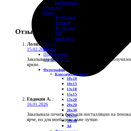
магнитные
Одежда с
Фото
Футболки
детские
Футболки
Отзывы
для
взрослых
Бьюти-
Лолита Бабушкина
:
боксы
15.02.2026
Подарочные
Заказывала фотокнигу про отпуск, вроде получилос
сертификаты
яркие.
Фотографии
Классические фото
10х10
10х15
13х18
15х15
Евдокия А.
:
15х20
16.01.2026
20х20
20х30
Заказывала печать фото для инсталляции на пенок
30х30
ярче, но для моей цели даже лучше.
30х40
А4