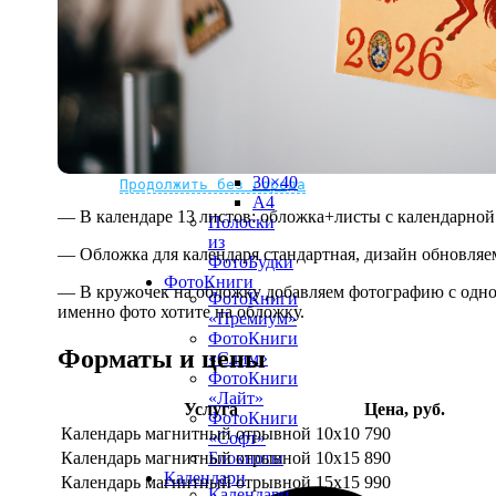
рамке
10х10
10×15
13×18
15×15
15×20
20×20
20×30
Не нашли Ваш город?
Мы доставляем по всему миру
30×30
30×40
Продолжить без города
A4
— В календаре 13 листов: обложка+листы с календарной 
Полоски
из
— Обложка для календаря стандартная, дизайн обновляе
ФотоБудки
ФотоКниги
— В кружочек на обложку добавляем фотографию с одной
ФотоКниги
именно фото хотите на обложку.
«Премиум»
ФотоКниги
Форматы и цены
«Слим»
ФотоКниги
«Лайт»
Услуга
Цена, руб.
ФотоКниги
Календарь магнитный отрывной 10x10
790
«Софт»
Календарь магнитный отрывной 10x15
890
Блокноты
Календари
Календарь магнитный отрывной 15x15
990
Календари