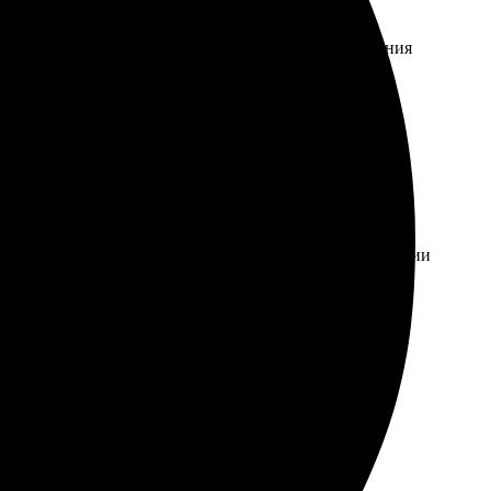
, понятный интерфейс сайта. Связались для уточнения
оцесс был простым: выбрал шаблон, загрузил фотографии
л. Качество печати выше всяких похвал, а сами
графии, загрузила, оплатила. Получила красивые