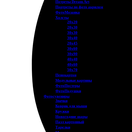
Потреты Dream Art
Портреты по фото акрилом
ФотоМозаика
Холсты
20х20
20х30
30х30
30х40
20х45
30х60
30х90
40х40
40х60
50х70
Пенокартон
Модульные картины
ФотоПостеры
ФотоПодушки
Фотоcувениры
Значки
Коврик для мыши
Кружки
Новогодние шары
Пазл картонный
Тарелки