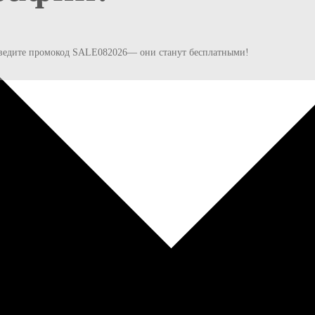
и введите промокод SALE082026— они станут бесплатными!