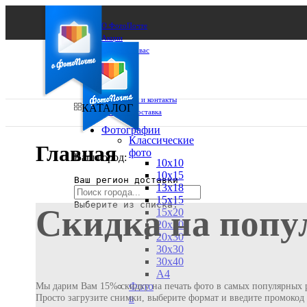
О ФотоПочте
Акции
Сделаем за вас
Бизнесу
FAQ
Франшиза
Поддержка и контакты
КАТАЛОГ
Оплата и доставка
Фотографии
Классические
Главная
фото
Ваш город:
10х10
10х15
Ваш регион доставки
13х18
15х15
Выберите из списка:
Скидка на попу
15х20
20х20
20х30
30х30
30х40
А4
Фото
Мы дарим Вам 15% скидку на печать фото в самых популярных р
Просто загрузите снимки, выберите формат и введите промоко
в