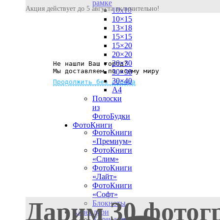
рамке
Акция действует до 5 августа включительно!
10х10
10×15
13×18
15×15
15×20
20×20
20×30
Не нашли Ваш город?
Мы доставляем по всему миру
30×30
30×40
Продолжить без города
A4
Полоски
из
ФотоБудки
ФотоКниги
ФотоКниги
«Премиум»
ФотоКниги
«Слим»
ФотоКниги
«Лайт»
ФотоКниги
«Софт»
Дарим 30 фотог
Блокноты
Календари
Календари