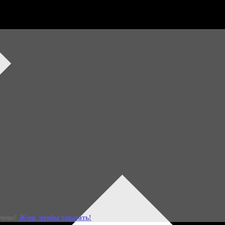
ний набор уже зде
Специальное весеннее издание Бьюти-бокса Леди Mail x
ичено!
Жми, чтобы заказать!