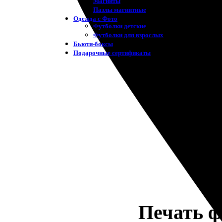
Магниты
Пазлы магнитные
Одежда с Фото
Футболки детские
Футболки для взрослых
Бьюти-боксы
Подарочные сертификаты
Печать ф