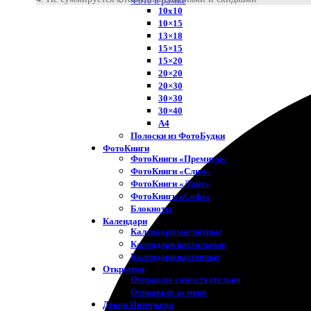
Фото в рамке
10х10
10×15
13×18
15×15
15×20
20×20
20×30
30×30
30×40
A4
Полоски из ФотоБудки
ФотоКниги
ФотоКниги «Премиум»
ФотоКниги «Слим»
ФотоКниги «Лайт»
ФотоКниги «Софт»
Блокноты
Календари
Календари магнитные
Календари настольные
Календари настенные
Открытки
Отправлю самостоятельно
Отправьте за меня
Декор Интерьера