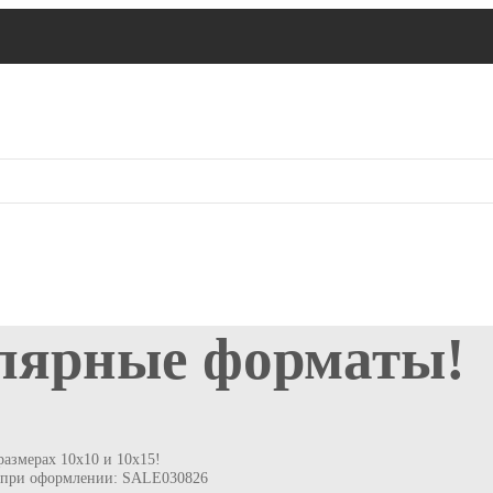
лярные форматы!
азмерах 10х10 и 10х15!
д при оформлении: SALE030826