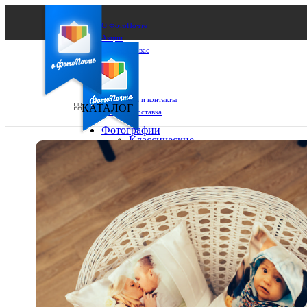
О ФотоПочте
Акции
Сделаем за вас
Бизнесу
FAQ
Франшиза
Поддержка и контакты
КАТАЛОГ
Оплата и доставка
Фотографии
Классические
фото
Ваш город:
10х10
10х15
Ваш регион доставки
13х18
15х15
Выберите из списка:
15х20
20х20
20х30
30х30
30х40
А4
Фото
в