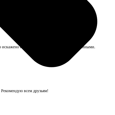
тву.
о искажено из-за формы, носы получились длинными.
! Рекомендую всем друзьям!