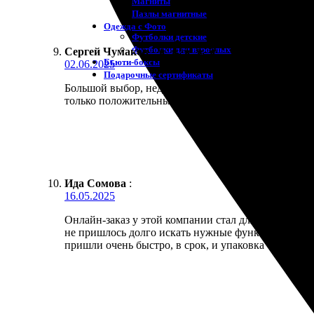
Магниты
Пазлы магнитные
Одежда с Фото
Футболки детские
Футболки для взрослых
Сергей Чумаков
:
★
★
★
★
★
Бьюти-боксы
02.06.2025
Подарочные сертификаты
Большой выбор, недорогие цены и отличное качеств
только положительные. Рекомендую всем!
Ида Сомова
:
16.05.2025
Онлайн-заказ у этой компании стал для меня наст
не пришлось долго искать нужные функции. Оформи
пришли очень быстро, в срок, и упаковка была отли