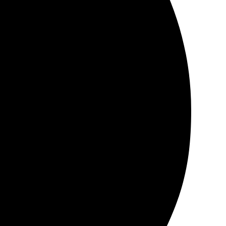
той и быстрый. Получила товар в срок, качество
Качество печати отличное, материалы приятные.
з сайт — все легко. Доставили быстро, качество на