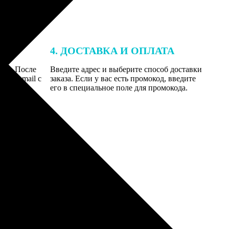
4. ДОСТАВКА И ОПЛАТА
той. После
Введите адрес и выберите способ доставки
 на email с
заказа. Если у вас есть промокод, введите
вим заказ
его в специальное поле для промокода.
мером для