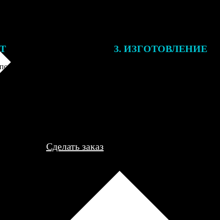
ЕТ
3. ИЗГОТОВЛЕНИЕ
подготовки заказа к печати
Оплатите заказ банковской кар
алисты могут связаться с Вами
оплаты получите подтверждение
му телефону или email для
описанием заказа. Когда отпра
я деталей.
вы получите письмо с трек-но
отслеживания.
Сделать заказ