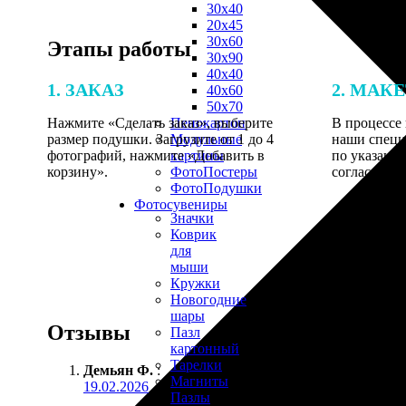
30х40
20х45
30х60
Этапы работы
30х90
40х40
1. ЗАКАЗ
2. МАК
40х60
50х70
Нажмите «Сделать заказ», выберите
В процессе 
Пенокартон
размер подушки. Загрузите от 1 до 4
наши специ
Модульные
фотографий, нажмите «Добавить в
по указанно
картины
корзину».
согласовани
ФотоПостеры
ФотоПодушки
Фотоcувениры
Значки
Коврик
для
мыши
Кружки
Новогодние
шары
Отзывы
Пазл
картонный
Тарелки
Демьян Ф.
:
Магниты
19.02.2026
Пазлы