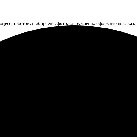
оцесс простой: выбираешь фото, загружаешь, оформляешь заказ. П
азала подушки с фотографиями, всё прошло быстро и без пробл
тво действительно на высоте!