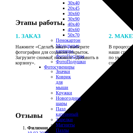
30х40
20х45
30х60
30х90
Этапы работы
40х40
40х60
50х70
1. ЗАКАЗ
2. МАК
Пенокартон
Модульные
Нажмите «Сделать заказ», выберите
В процессе 
картины
фотографии для создания открыток.
наши специ
ФотоПостеры
Загрузите снимки, нажмите «Добавить в
по указанно
ФотоПодушки
корзину».
согласовани
Фотоcувениры
Значки
Коврик
для
мыши
Кружки
Новогодние
шары
Пазл
Отзывы
картонный
Тарелки
Магниты
Филимон
:
Пазлы