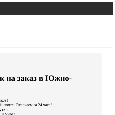
к на заказ в Южно-
иков!
 почте. Отвечаем за 24 часа!
сутки
 и мира!