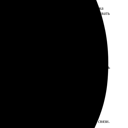
зайном. Печать качественная, цвета яркие. Доставка
на следующий заказ. Все понравилось, буду заказывать
й. Мне предложили много шаблонов, можно было выбрать
ати и материалов. Персонал вежливый, всегда на связи.