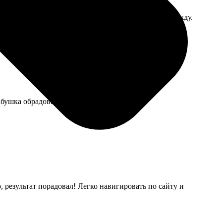
ратно нёс. Сервис по гарантии обещал замену, пока жду.
абушка обрадовалась.
 результат порадовал! Легко навигировать по сайту и