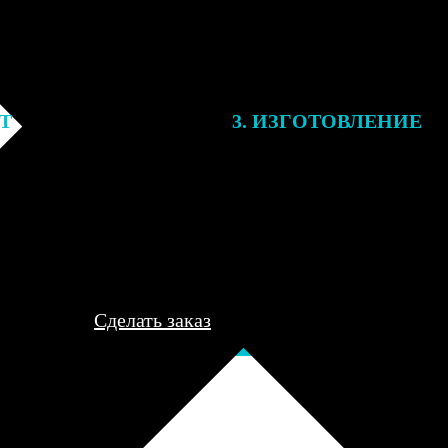
ЕТ
3. ИЗГОТОВЛЕНИЕ
подготовки заказа к печати
Оплатите заказ банковской кар
алисты могут связаться с Вами
оплаты получите подтверждение
му телефону или email для
описанием заказа. Когда отпра
я деталей.
вы получите письмо с трек-но
отслеживания.
Сделать заказ