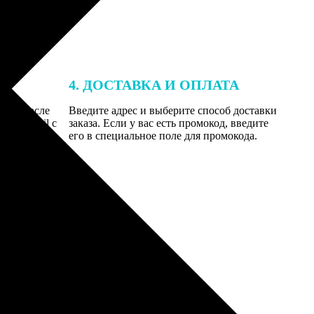
4. ДОСТАВКА И ОПЛАТА
той. После
Введите адрес и выберите способ доставки
 на email с
заказа. Если у вас есть промокод, введите
вим заказ
его в специальное поле для промокода.
мером для