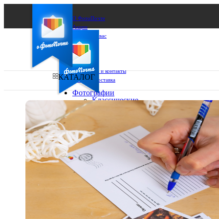
О ФотоПочте
Акции
Сделаем за вас
Бизнесу
FAQ
Франшиза
Поддержка и контакты
КАТАЛОГ
Оплата и доставка
Фотографии
Классические
фото
Ваш город:
10х10
10х15
Ваш регион доставки
13х18
15х15
Выберите из списка:
15х20
20х20
20х30
30х30
30х40
А4
Фото
в