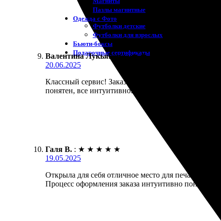
Магниты
Пазлы магнитные
Одежда с Фото
Футболки детские
Футболки для взрослых
Бьюти-боксы
Подарочные сертификаты
Валентина Лукьянова
:
★
★
★
★
★
20.06.2025
Классный сервис! Заказала уникальные открытки и 
понятен, все интуитивно. Доставка была быстрой, 
Галя В.
:
★
★
★
★
★
19.05.2025
Открыла для себя отличное место для печати уникал
Процесс оформления заказа интуитивно понятен, в