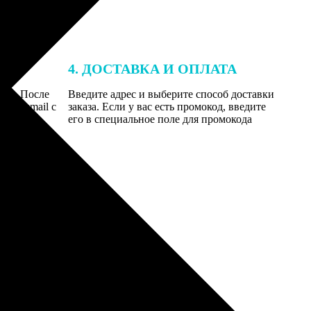
4. ДОСТАВКА И ОПЛАТА
той. После
Введите адрес и выберите способ доставки
 на email с
заказа. Если у вас есть промокод, введите
вим заказ
его в специальное поле для промокода
мером для