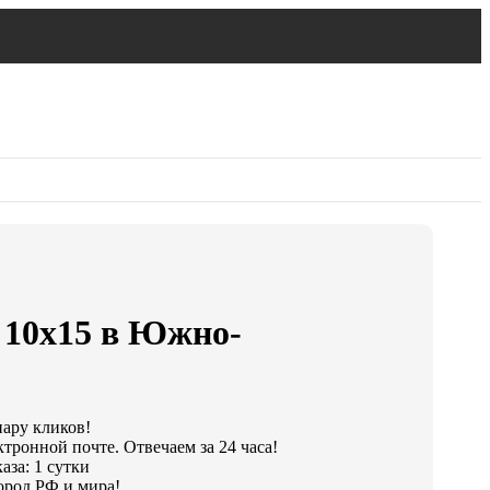
 10х15 в Южно-
пару кликов!
тронной почте. Отвечаем за 24 часа!
аза: 1 сутки
ород РФ и мира!