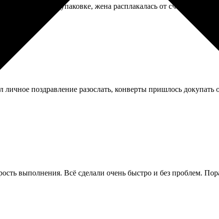
шла в хорошей упаковке, жена расплакалась от счастья, так что
ел личное поздравление разослать, конверты пришлось докупать о
орость выполнения. Всё сделали очень быстро и без проблем. Пор