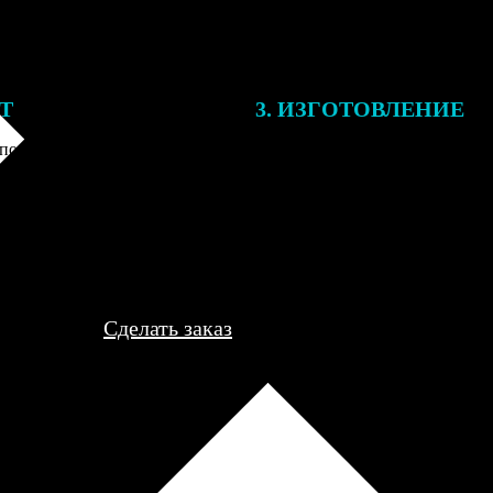
ЕТ
3. ИЗГОТОВЛЕНИЕ
подготовки заказа к печати
Оплатите заказ банковской кар
алисты могут связаться с Вами
оплаты получите подтверждение
му телефону или email для
описанием заказа. Когда отпра
я деталей.
вы получите письмо с трек-но
отслеживания.
Сделать заказ