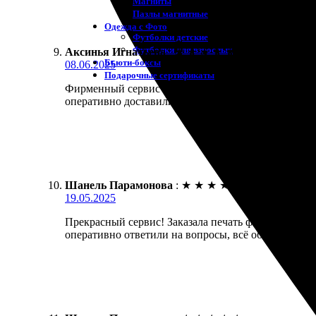
Магниты
Пазлы магнитные
Одежда с Фото
Футболки детские
Футболки для взрослых
Аксинья Игнатьева
:
★
★
★
★
★
Бьюти-боксы
08.06.2025
Подарочные сертификаты
Фирменный сервис приятно удивил. Заказала печать
оперативно доставили. Ожидала — получила ещё л
Шанель Парамонова
:
★
★
★
★
★
19.05.2025
Прекрасный сервис! Заказала печать фото, и остала
оперативно ответили на вопросы, всё объяснили. П