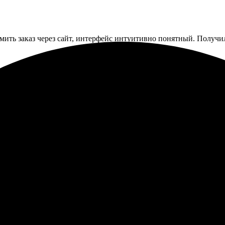
ить заказ через сайт, интерфейс интуитивно понятный. Получила
ок у них, и всё прошло легко. Процесс оформления на сайте инт
свою заказанную продукцию. Качество отпечатков порадовало –
вольна результатом и отношением. Обязательно воспользуюсь сн