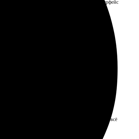
о 10х15, все сделали без задержек. Удобный интерфейс
али заказ быстро. Весь процесс от загрузки до
сь снова!
и быстро, качество на высоте. Упаковка надежная, всё