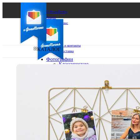
О ФотоПочте
Акции
Сделаем за вас
Бизнесу
FAQ
Франшиза
Поддержка и контакты
КАТАЛОГ
Оплата и доставка
Фотографии
Классические
фото
Ваш город:
10х10
10х15
Ваш регион доставки
13х18
15х15
Выберите из списка:
15х20
20х20
20х30
30х30
30х40
А4
Фото
в