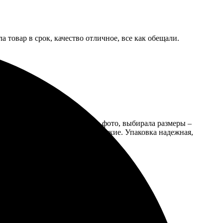
 товар в срок, качество отличное, все как обещали.
уитивно понятный. Загружала фото, выбирала размеры –
 цвета насыщенные, детали четкие. Упаковка надежная,
ова!