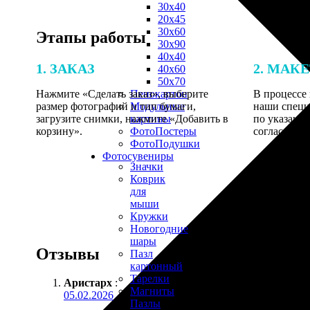
30х40
20х45
30х60
Этапы работы
30х90
40х40
1. ЗАКАЗ
2. МАК
40х60
50х70
Нажмите «Сделать заказ», выберите
В процессе 
Пенокартон
размер фотографий и тип бумаги,
наши специ
Модульные
загрузите снимки, нажмите «Добавить в
по указанно
картины
корзину».
согласовани
ФотоПостеры
ФотоПодушки
Фотоcувениры
Значки
Коврик
для
мыши
Кружки
Новогодние
шары
Отзывы
Пазл
картонный
Тарелки
Аристарх
:
Магниты
05.02.2026
Пазлы