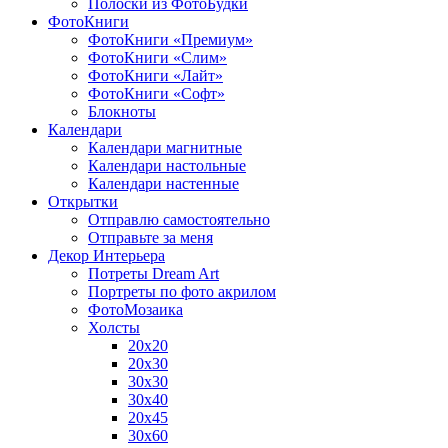
Полоски из ФотоБудки
ФотоКниги
ФотоКниги «Премиум»
ФотоКниги «Слим»
ФотоКниги «Лайт»
ФотоКниги «Софт»
Блокноты
Календари
Календари магнитные
Календари настольные
Календари настенные
Открытки
Отправлю самостоятельно
Отправьте за меня
Декор Интерьера
Потреты Dream Art
Портреты по фото акрилом
ФотоМозаика
Холсты
20х20
20х30
30х30
30х40
20х45
30х60