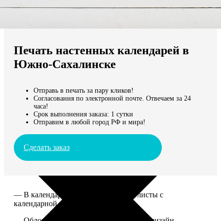
Не нашли Ваш город?
Мы доставляем по всему миру
Печать настенных календарей в
Продолжить без города
Южно-Сахалинске
Отправь в печать за пару кликов!
Согласования по электронной почте. Отвечаем за 24
часа!
Срок выполнения заказа: 1 сутки
Отправим в любой город РФ и мира!
Сделать заказ
— В календаре 13 листов: обложка+листы с
календарной сеткой.
— Обложка для календаря стандартная, дизайн