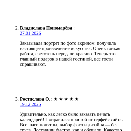
Владислава Пономарёва
:
27.01.2026
Заказывала портрет по фото акрилом, получила
настоящее произведение искусства. Очень тонкая
работа, светотень передали красиво. Теперь это
главный подарок в нашей гостиной, все гости
спрашивают.
Ростислава О.
:
★
★
★
★
★
19.12.2025
Удивительно, как легко было заказать печать
календарей! Понравился простой интерфейс сайта.
Все шаги понятны, выбор фото и дизайна — без
труда. Доставили быстро, как и обещали. Качество