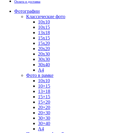
Оплата и доставка
Фотографии
Классические фото
10х10
10х15
13х18
15х15
15х20
20х20
20х30
30х30
30х40
А4
Фото в рамке
10х10
10×15
13×18
15×15
15×20
20×20
20×30
30×30
30×40
A4