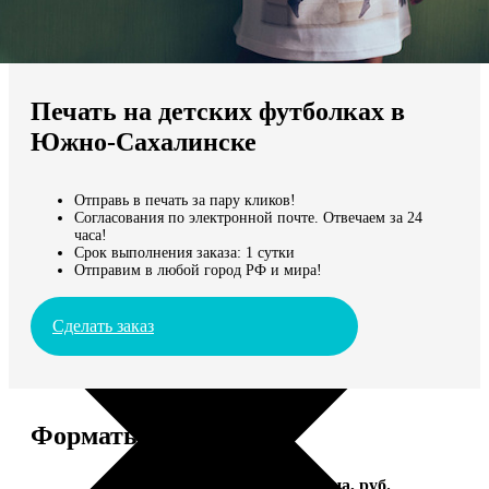
Не нашли Ваш город?
Мы доставляем по всему миру
Печать на детских футболках в
Продолжить без города
Южно-Сахалинске
Отправь в печать за пару кликов!
Согласования по электронной почте. Отвечаем за 24
часа!
Срок выполнения заказа: 1 сутки
Отправим в любой город РФ и мира!
Сделать заказ
Форматы и цены
Услуга
Цена, руб.