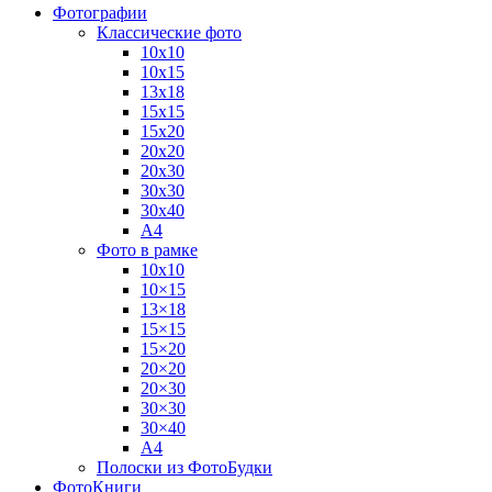
Фотографии
Классические фото
10х10
10х15
13х18
15х15
15х20
20х20
20х30
30х30
30х40
А4
Фото в рамке
10х10
10×15
13×18
15×15
15×20
20×20
20×30
30×30
30×40
A4
Полоски из ФотоБудки
ФотоКниги