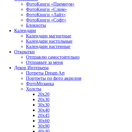
ФотоКниги «Премиум»
ФотоКниги «Слим»
ФотоКниги «Лайт»
ФотоКниги «Софт»
Блокноты
Календари
Календари магнитные
Календари настольные
Календари настенные
Открытки
Отправлю самостоятельно
Отправьте за меня
Декор Интерьера
Потреты Dream Art
Портреты по фото акрилом
ФотоМозаика
Холсты
20х20
20х30
30х30
30х40
20х45
30х60
30х90
40х40