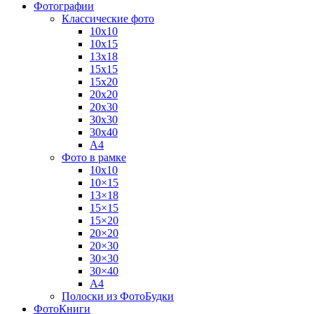
Фотографии
Классические фото
10х10
10х15
13х18
15х15
15х20
20х20
20х30
30х30
30х40
А4
Фото в рамке
10х10
10×15
13×18
15×15
15×20
20×20
20×30
30×30
30×40
A4
Полоски из ФотоБудки
ФотоКниги