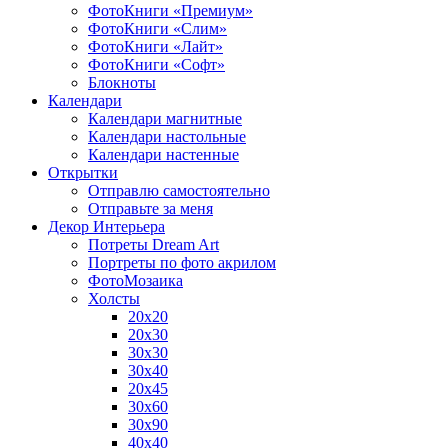
ФотоКниги «Премиум»
ФотоКниги «Слим»
ФотоКниги «Лайт»
ФотоКниги «Софт»
Блокноты
Календари
Календари магнитные
Календари настольные
Календари настенные
Открытки
Отправлю самостоятельно
Отправьте за меня
Декор Интерьера
Потреты Dream Art
Портреты по фото акрилом
ФотоМозаика
Холсты
20х20
20х30
30х30
30х40
20х45
30х60
30х90
40х40