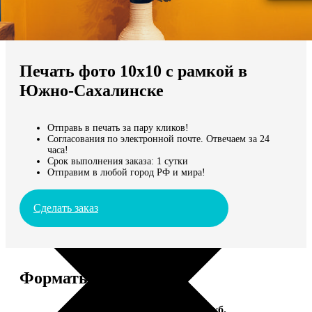
Не нашли Ваш город?
Мы доставляем по всему миру
Печать фото 10х10 с рамкой в
Продолжить без города
Южно-Сахалинске
Отправь в печать за пару кликов!
Согласования по электронной почте. Отвечаем за 24
часа!
Срок выполнения заказа: 1 сутки
Отправим в любой город РФ и мира!
Сделать заказ
Форматы и цены
Услуга
Цена, руб.