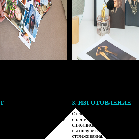
ЕТ
3. ИЗГОТОВЛЕНИЕ
подготовки заказа к печати
Оплатите заказ банковской кар
алисты могут связаться с Вами
оплаты получите подтверждение
му телефону или email для
описанием заказа. Когда отправ
я деталей.
вы получите письмо с трек-но
отслеживания.