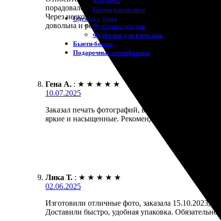
Магниты
порадовало быстрое подтверждение заказа, а такж
Пазлы магнитные
Через несколько дней я получила свои фотографии,
Одежда с Фото
довольна и решила, что буду заказывать еще.
Футболки детские
Футболки для взрослых
Бьюти-боксы
Подарочные сертификаты
Гена А.
:
★
★
★
★
★
10.07.2025
Заказал печать фотографий, все прошло гладко. Сай
яркие и насыщенные. Рекомендую всем, кто хочет
Лика Т.
:
★
★
★
★
★
02.06.2025
Изготовили отличные фото, заказала 15.10.2023, пол
Доставили быстро, удобная упаковка. Обязательно 