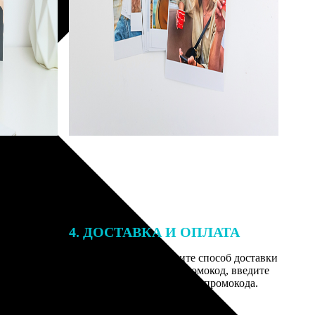
4. ДОСТАВКА И ОПЛАТА
той. После
Введите адрес и выберите способ доставки
 на email с
заказа. Если у вас есть промокод, введите
им заказ,
его в специальное поле для промокода.
мером для