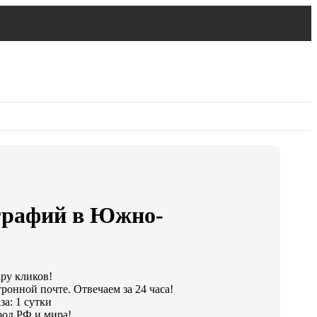
графий в Южно-
ару кликов!
ронной почте. Отвечаем за 24 часа!
а: 1 сутки
од РФ и мира!