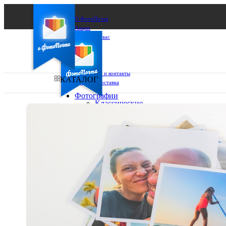
О ФотоПочте
Акции
Сделаем за вас
Бизнесу
FAQ
Франшиза
Поддержка и контакты
КАТАЛОГ
Оплата и доставка
Фотографии
Классические
фото
Ваш город:
10х10
10х15
Ваш регион доставки
13х18
15х15
Выберите из списка:
15х20
20х20
20х30
30х30
30х40
А4
Фото
в