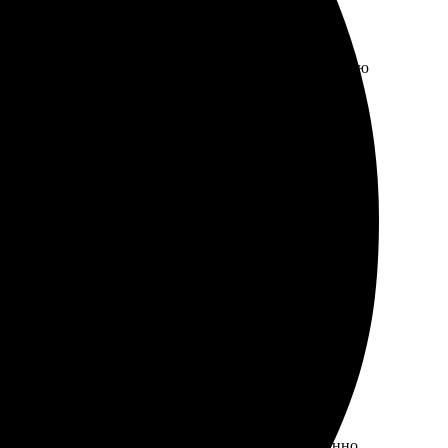
связи, все подробно объяснили по заказу. Рекомендую
порадовало, цвета яркие. Получил заказ на следующий
их на сайт, и все прошло очень быстро. Неожиданно