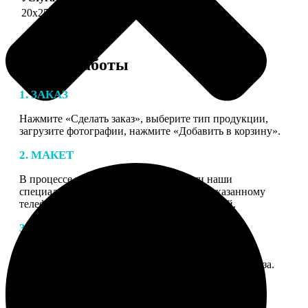
20х25
690
Этапы работы
1. ЗАКАЗ
Нажмите «Сделать заказ», выберите тип продукции,
загрузите фотографии, нажмите «Добавить в корзину».
2. МАКЕТ
В процессе подготовки заказа к печати наши
специалисты могут связаться с Вами по указанному
телефону или email для согласования деталей.
3. ИЗГОТОВЛЕНИЕ
Оплатите заказ банковской картой. После оплаты
получите подтверждение на email с описанием заказа.
Когда отправим заказ вы получите письмо с трек-
номером для отслеживания.