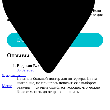
4. ДОСТАВКА И ОПЛАТА
Введите адрес и выберите способ доставки заказа. Если
у вас есть промокод, введите его в специальное поле для
промокода.
Сделать заказ
Отзывы
Евдокия В.
:
03.02.2026
Определение...
Печатала большой постер для интерьера. Цвета
шикарные, но пришлось повозиться с выбором
Меню
размера — сначала ошиблась, хорошо, что можно
было отменить до отправки в печать.