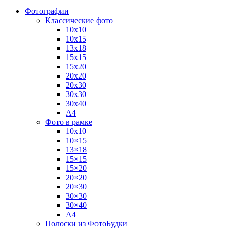
Фотографии
Классические фото
10х10
10х15
13х18
15х15
15х20
20х20
20х30
30х30
30х40
А4
Фото в рамке
10х10
10×15
13×18
15×15
15×20
20×20
20×30
30×30
30×40
A4
Полоски из ФотоБудки