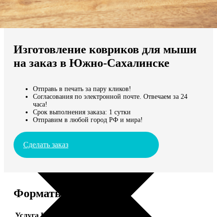
Не нашли Ваш город?
Мы доставляем по всему миру
Изготовление ковриков для мыши
Продолжить без города
на заказ в Южно-Сахалинске
Отправь в печать за пару кликов!
Согласования по электронной почте. Отвечаем за 24
часа!
Срок выполнения заказа: 1 сутки
Отправим в любой город РФ и мира!
Сделать заказ
Форматы и цены
Услуга
Цена, руб.