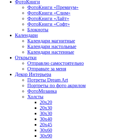
ФотоКниги
ФотоКниги «Премиум»
ФотоКниги «Слим»
ФотоКниги «Лайт»
ФотоКниги «Софт»
Блокноты
Календари
Календари магнитные
Календари настольные
Календари настенные
Открытки
Отправлю самостоятельно
Отправьте за меня
Декор Интерьера
Потреты Dream Art
Портреты по фото акрилом
ФотоМозаика
Холсты
20х20
20х30
30х30
30х40
20х45
30х60
30х90