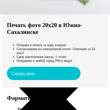
Не нашли Ваш город?
Мы доставляем по всему миру
Печать фото 20х20 в Южно-
Продолжить без города
Сахалинске
Отправь в печать за пару кликов!
Согласования по электронной почте. Отвечаем за 24
часа!
Срок выполнения заказа: 1 сутки
Отправим в любой город РФ и мира!
Сделать заказ
Форматы и цены
Услуга
Цена, руб.