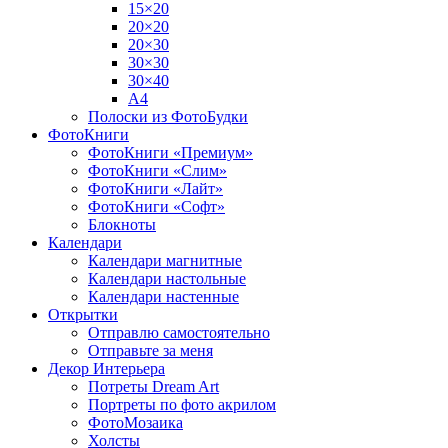
15×20
20×20
20×30
30×30
30×40
A4
Полоски из ФотоБудки
ФотоКниги
ФотоКниги «Премиум»
ФотоКниги «Слим»
ФотоКниги «Лайт»
ФотоКниги «Софт»
Блокноты
Календари
Календари магнитные
Календари настольные
Календари настенные
Открытки
Отправлю самостоятельно
Отправьте за меня
Декор Интерьера
Потреты Dream Art
Портреты по фото акрилом
ФотоМозаика
Холсты