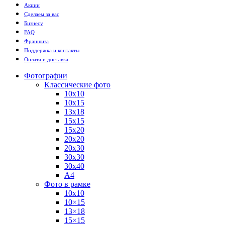
Акции
Сделаем за вас
Бизнесу
FAQ
Франшиза
Поддержка и контакты
Оплата и доставка
Фотографии
Классические фото
10х10
10х15
13х18
15х15
15х20
20х20
20х30
30х30
30х40
А4
Фото в рамке
10х10
10×15
13×18
15×15