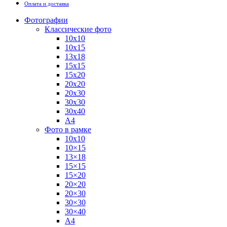
Оплата и доставка
Фотографии
Классические фото
10х10
10х15
13х18
15х15
15х20
20х20
20х30
30х30
30х40
А4
Фото в рамке
10х10
10×15
13×18
15×15
15×20
20×20
20×30
30×30
30×40
A4