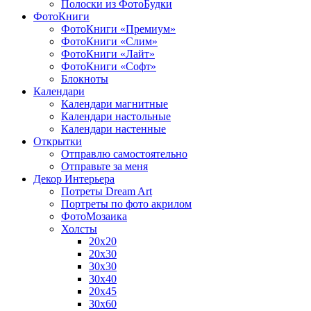
Полоски из ФотоБудки
ФотоКниги
ФотоКниги «Премиум»
ФотоКниги «Слим»
ФотоКниги «Лайт»
ФотоКниги «Софт»
Блокноты
Календари
Календари магнитные
Календари настольные
Календари настенные
Открытки
Отправлю самостоятельно
Отправьте за меня
Декор Интерьера
Потреты Dream Art
Портреты по фото акрилом
ФотоМозаика
Холсты
20х20
20х30
30х30
30х40
20х45
30х60