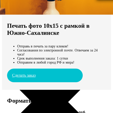
Не нашли Ваш город?
Мы доставляем по всему миру
Печать фото 10х15 с рамкой в
Продолжить без города
Южно-Сахалинске
Отправь в печать за пару кликов!
Согласования по электронной почте. Отвечаем за 24
часа!
Срок выполнения заказа: 1 сутки
Отправим в любой город РФ и мира!
Сделать заказ
Форматы и цены
Услуга
Цена, руб.