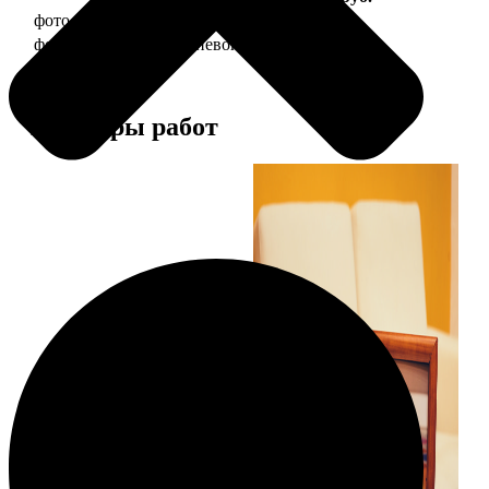
фото 10х15 в деревянной рамке
340
фото 10х15 в алюминиевой рамке
1490
Примеры работ