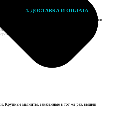
4. ДОСТАВКА И ОПЛАТА
той. После
Введите адрес и выберите способ доставки
 на email с
заказа. Если у вас есть промокод, введите
вим заказ
его в специальное поле для промокода.
мером для
и. Крупные магниты, заказанные в тот же раз, вышли