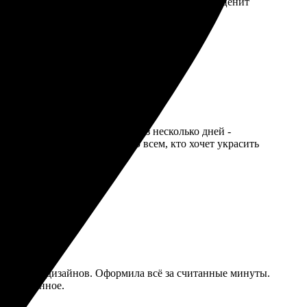
еделенно вернусь снова. Рекомендую всем, кто ценит
ыстро и понятно. Получил через несколько дней -
огли с выбором. Рекомендую всем, кто хочет украсить
риалов и дизайнов. Оформила всё за считанные минуты.
то особенное.