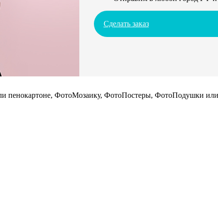
Сделать заказ
 или пенокартоне, ФотоМозаику, ФотоПостеры, ФотоПодушки или 