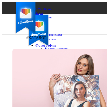
О ФотоПочте
Акции
Сделаем за вас
Бизнесу
FAQ
Франшиза
Поддержка и контакты
КАТАЛОГ
Оплата и доставка
Фотографии
Классические
фото
Ваш город:
10х10
10х15
Ваш регион доставки
13х18
15х15
Выберите из списка:
15х20
20х20
20х30
30х30
30х40
А4
Фото
в