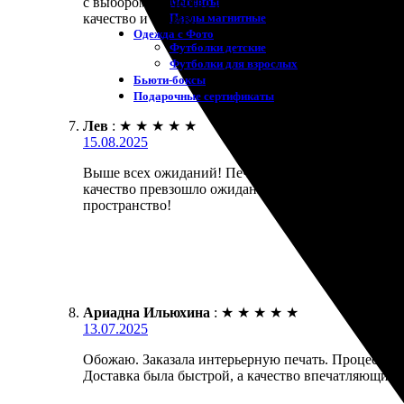
Магниты
с выбором. Качество печати не разочаровало, цвет
Пазлы магнитные
качество и сервис!
Одежда с Фото
Футболки детские
Футболки для взрослых
Бьюти-боксы
Подарочные сертификаты
Лев
:
★
★
★
★
★
15.08.2025
Выше всех ожиданий! Печать выбрал для создания и
качество превзошло ожидания! Цвета яркие, детал
пространство!
Ариадна Ильюхина
:
★
★
★
★
★
13.07.2025
Обожаю. Заказала интерьерную печать. Процесс н
Доставка была быстрой, а качество впечатляющим. 