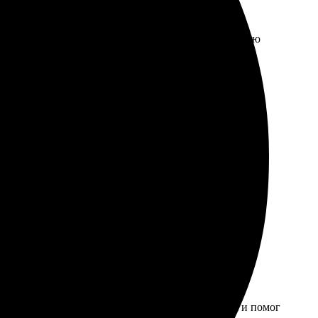
сшем уровне, цвета яркие и насыщенные. Рекомендую
аблонов, легко выбрать. Получила за короткое время,
мендую!
 и качественно. Дизайнер учел все мои пожелания и помог