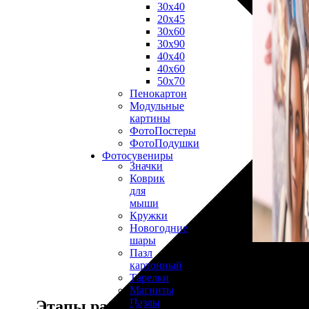
30х40
20х45
30х60
30х90
40х40
40х60
50х70
Пенокартон
Модульные
картины
ФотоПостеры
ФотоПодушки
Фотоcувениры
Значки
Коврик
для
мыши
Кружки
Новогодние
шары
Пазл
картонный
Тарелки
Магниты
Пазлы
Этапы работы