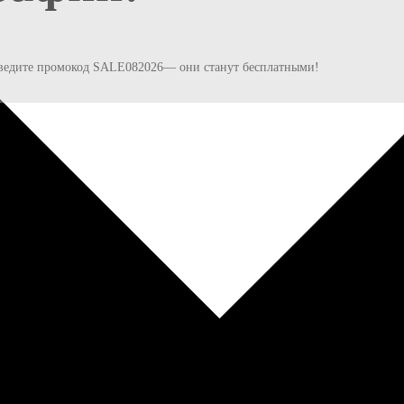
и введите промокод SALE082026— они станут бесплатными!