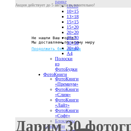
рамке
Акция действует до 5 августа включительно!
10х10
10×15
13×18
15×15
15×20
20×20
20×30
Не нашли Ваш город?
Мы доставляем по всему миру
30×30
30×40
Продолжить без города
A4
Полоски
из
ФотоБудки
ФотоКниги
ФотоКниги
«Премиум»
ФотоКниги
«Слим»
ФотоКниги
«Лайт»
ФотоКниги
«Софт»
Дарим 30 фотог
Блокноты
Календари
Календари