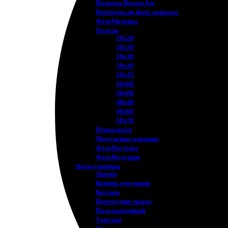
Потреты Dream Art
Портреты по фото акрилом
ФотоМозаика
Холсты
20х20
20х30
30х30
30х40
20х45
30х60
30х90
40х40
40х60
50х70
Пенокартон
Модульные картины
ФотоПостеры
ФотоПодушки
Фотоcувениры
Значки
Коврик для мыши
Кружки
Новогодние шары
Пазл картонный
Тарелки