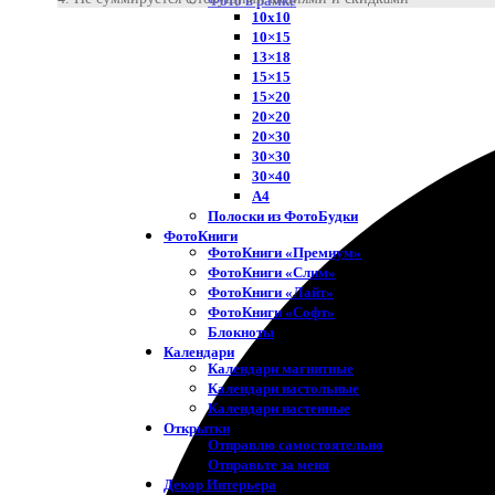
Фото в рамке
10х10
10×15
13×18
15×15
15×20
20×20
20×30
30×30
30×40
A4
Полоски из ФотоБудки
ФотоКниги
ФотоКниги «Премиум»
ФотоКниги «Слим»
ФотоКниги «Лайт»
ФотоКниги «Софт»
Блокноты
Календари
Календари магнитные
Календари настольные
Календари настенные
Открытки
Отправлю самостоятельно
Отправьте за меня
Декор Интерьера