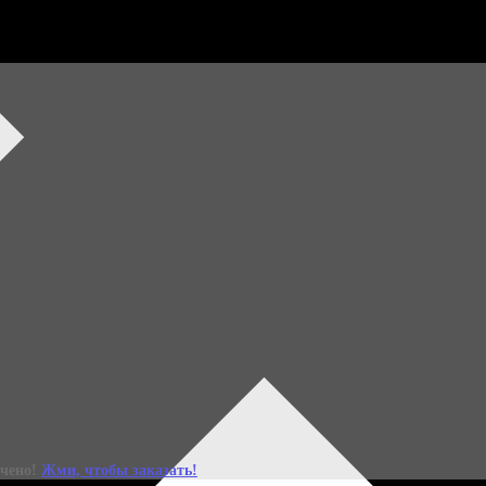
ний набор уже зде
Специальное весеннее издание Бьюти-бокса Леди Mail x
ичено!
Жми, чтобы заказать!