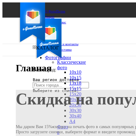
О ФотоПочте
Акции
Сделаем за вас
Бизнесу
FAQ
Франшиза
Поддержка и контакты
КАТАЛОГ
Оплата и доставка
Фотографии
Классические
Главная
фото
Ваш город:
10х10
10х15
Ваш регион доставки
13х18
15х15
Выберите из списка:
Скидка на попу
15х20
20х20
20х30
30х30
30х40
А4
Фото
Мы дарим Вам 15% скидку на печать фото в самых популярных р
Просто загрузите снимки, выберите формат и введите промоко
в