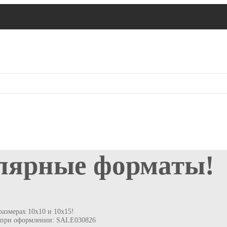
лярные форматы!
азмерах 10х10 и 10х15!
д при оформлении: SALE030826