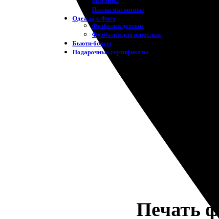
Магниты
Пазлы магнитные
Одежда с Фото
Футболки детские
Футболки для взрослых
Бьюти-боксы
Подарочные сертификаты
Печать ф