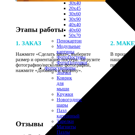
30х40
20х45
30х60
30х90
40х40
Этапы работы
40х60
50х70
Пенокартон
1. ЗАКАЗ
2. МАК
Модульные
картины
Нажмите «Сделать заказ», выберите
В процессе 
ФотоПостеры
размер и ориентацию постера. Загрузите
наши специ
ФотоПодушки
фотографию/несколько фотографий,
по указанно
Фотоcувениры
нажмите «Добавить в корзину».
согласовани
Значки
Коврик
для
мыши
Кружки
Новогодние
шары
Пазл
картонный
Тарелки
Отзывы
Магниты
Пазлы