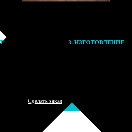
ЕТ
3. ИЗГОТОВЛЕНИЕ
подготовки заказа к печати
Оплатите заказ банковской кар
алисты могут связаться с Вами
оплаты получите подтверждение
му телефону или email для
описанием заказа. Когда отпра
я деталей.
вы получите письмо с трек-но
отслеживания.
Сделать заказ