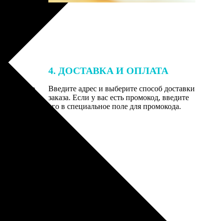
4. ДОСТАВКА И ОПЛАТА
той. После
Введите адрес и выберите способ доставки
 на email с
заказа. Если у вас есть промокод, введите
вим заказ
его в специальное поле для промокода.
мером для