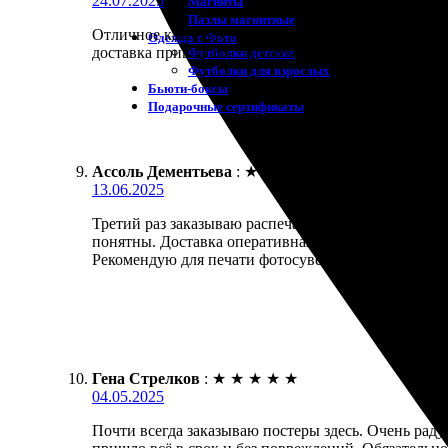
24.07.2025
Магниты
Пазлы магнитные
Отличное качество печати и материалов! Всё быстро
Одежда с Фото
доставка пришла без проблем. Рекомендую всем, к
Футболки детские
Футболки для взрослых
Бьюти-боксы
Подарочные сертификаты
Ассоль Дементьева
:
★
★
★
★
★
13.06.2025
Третий раз заказываю распечатку и снова осталас
понятны. Доставка оперативная, несмотря на мои о
Рекомендую для печати фотосувениров!
Гена Стрелков
:
★
★
★
★
★
04.05.2025
Почти всегда заказываю постеры здесь. Очень раду