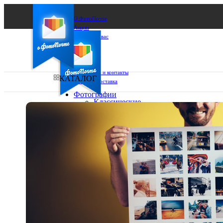
О ФотоПочте
Акции
Сделаем за вас
Бизнесу
FAQ
Франшиза
Поддержка и контакты
КАТАЛОГ
Оплата и доставка
Фотографии
Классические
фото
Ваш город:
10х10
10х15
Ваш регион доставки
13х18
15х15
Выберите из списка:
15х20
20х20
20х30
30х30
30х40
А4
Фото
в