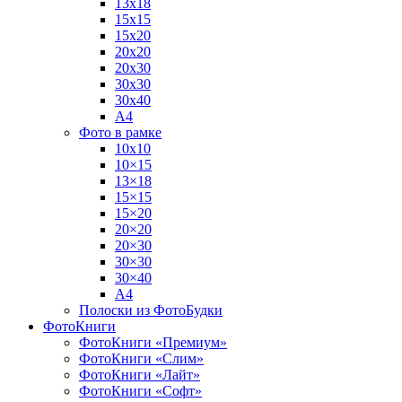
13х18
15х15
15х20
20х20
20х30
30х30
30х40
А4
Фото в рамке
10х10
10×15
13×18
15×15
15×20
20×20
20×30
30×30
30×40
A4
Полоски из ФотоБудки
ФотоКниги
ФотоКниги «Премиум»
ФотоКниги «Слим»
ФотоКниги «Лайт»
ФотоКниги «Софт»