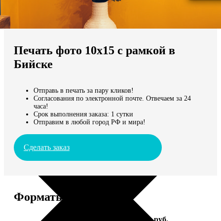
Не нашли Ваш город?
Мы доставляем по всему миру
Печать фото 10х15 с рамкой в
Продолжить без города
Бийске
Отправь в печать за пару кликов!
Согласования по электронной почте. Отвечаем за 24
часа!
Срок выполнения заказа: 1 сутки
Отправим в любой город РФ и мира!
Сделать заказ
Форматы и цены
Услуга
Цена, руб.