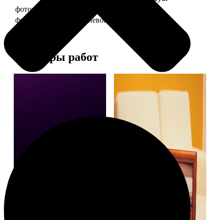
фото 10х15 в деревянной рамке
340
фото 10х15 в алюминиевой рамке
1490
Примеры работ