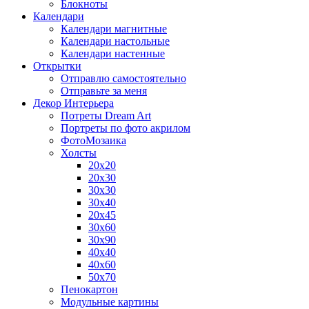
Блокноты
Календари
Календари магнитные
Календари настольные
Календари настенные
Открытки
Отправлю самостоятельно
Отправьте за меня
Декор Интерьера
Потреты Dream Art
Портреты по фото акрилом
ФотоМозаика
Холсты
20х20
20х30
30х30
30х40
20х45
30х60
30х90
40х40
40х60
50х70
Пенокартон
Модульные картины