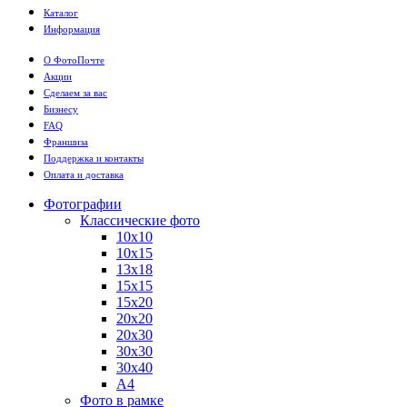
Каталог
Информация
О ФотоПочте
Акции
Сделаем за вас
Бизнесу
FAQ
Франшиза
Поддержка и контакты
Оплата и доставка
Фотографии
Классические фото
10х10
10х15
13х18
15х15
15х20
20х20
20х30
30х30
30х40
А4
Фото в рамке