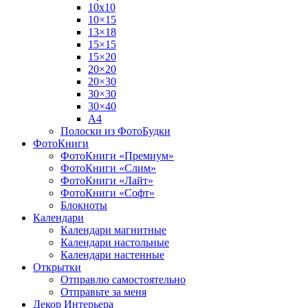
10х10
10×15
13×18
15×15
15×20
20×20
20×30
30×30
30×40
A4
Полоски из ФотоБудки
ФотоКниги
ФотоКниги «Премиум»
ФотоКниги «Слим»
ФотоКниги «Лайт»
ФотоКниги «Софт»
Блокноты
Календари
Календари магнитные
Календари настольные
Календари настенные
Открытки
Отправлю самостоятельно
Отправьте за меня
Декор Интерьера