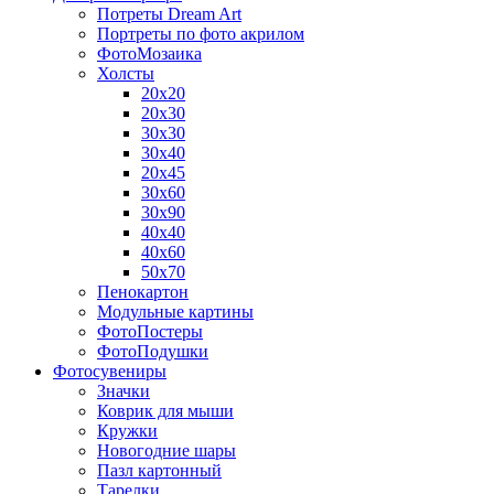
Потреты Dream Art
Портреты по фото акрилом
ФотоМозаика
Холсты
20х20
20х30
30х30
30х40
20х45
30х60
30х90
40х40
40х60
50х70
Пенокартон
Модульные картины
ФотоПостеры
ФотоПодушки
Фотоcувениры
Значки
Коврик для мыши
Кружки
Новогодние шары
Пазл картонный
Тарелки