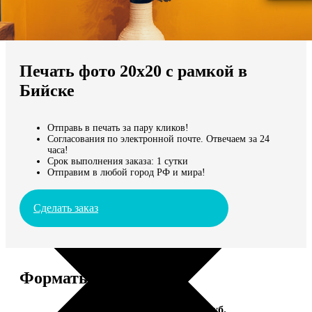
Не нашли Ваш город?
Мы доставляем по всему миру
Печать фото 20х20 с рамкой в
Продолжить без города
Бийске
Отправь в печать за пару кликов!
Согласования по электронной почте. Отвечаем за 24
часа!
Срок выполнения заказа: 1 сутки
Отправим в любой город РФ и мира!
Сделать заказ
Форматы и цены
Услуга
Цена, руб.