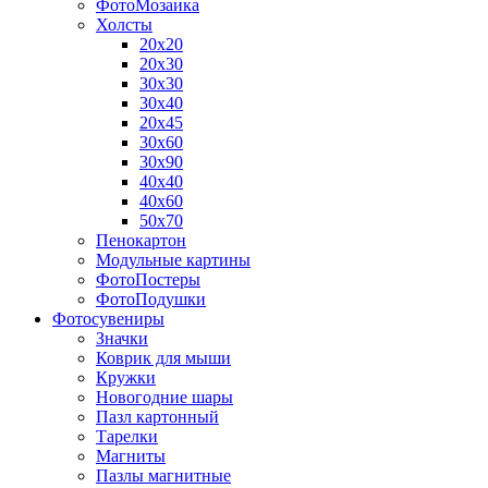
ФотоМозаика
Холсты
20х20
20х30
30х30
30х40
20х45
30х60
30х90
40х40
40х60
50х70
Пенокартон
Модульные картины
ФотоПостеры
ФотоПодушки
Фотоcувениры
Значки
Коврик для мыши
Кружки
Новогодние шары
Пазл картонный
Тарелки
Магниты
Пазлы магнитные