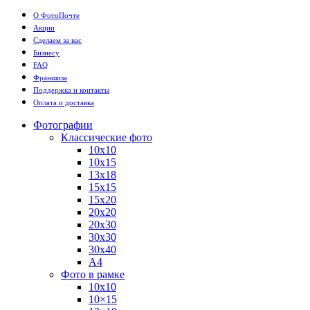
О ФотоПочте
Акции
Сделаем за вас
Бизнесу
FAQ
Франшиза
Поддержка и контакты
Оплата и доставка
Фотографии
Классические фото
10х10
10х15
13х18
15х15
15х20
20х20
20х30
30х30
30х40
А4
Фото в рамке
10х10
10×15