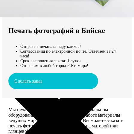
Не нашли Ваш город?
Мы доставляем по всему миру
Печать фотографий в Бийске
Продолжить без города
Отправь в печать за пару кликов!
Согласования по электронной почте. Отвечаем за 24
часа!
Срок выполнения заказа: 1 сутки
Отправим в любой город РФ и мира!
Сделать заказ
Мы печатаем фотографии на профессиональном
оборудовании Noritsu, используем в работе материалы
ведущих мировых производителей. Вы можете заказать
печать фотографий разных форматов на матовой или
глянцевой фотобумаге.