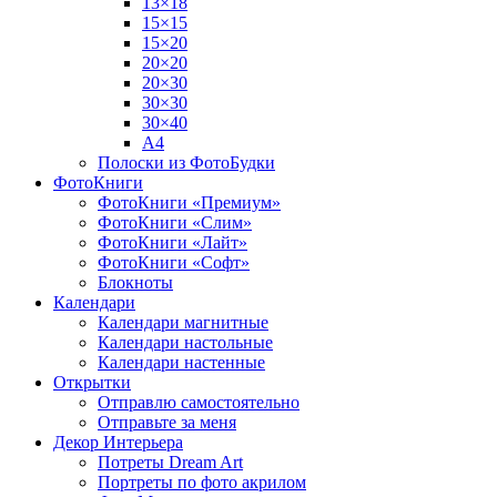
13×18
15×15
15×20
20×20
20×30
30×30
30×40
A4
Полоски из ФотоБудки
ФотоКниги
ФотоКниги «Премиум»
ФотоКниги «Слим»
ФотоКниги «Лайт»
ФотоКниги «Софт»
Блокноты
Календари
Календари магнитные
Календари настольные
Календари настенные
Открытки
Отправлю самостоятельно
Отправьте за меня
Декор Интерьера
Потреты Dream Art
Портреты по фото акрилом