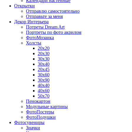
Календари настенные
Открытки
Отправлю самостоятельно
Отправьте за меня
Декор Интерьера
Потреты Dream Art
Портреты по фото акрилом
ФотоМозаика
Холсты
20х20
20х30
30х30
30х40
20х45
30х60
30х90
40х40
40х60
50х70
Пенокартон
Модульные картины
ФотоПостеры
ФотоПодушки
Фотоcувениры
Значки