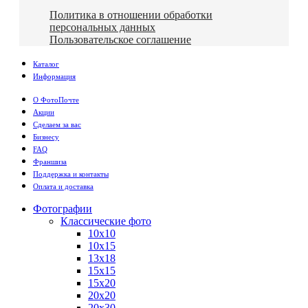
Политика в отношении обработки
персональных данных
Пользовательское соглашение
Каталог
Информация
О ФотоПочте
Акции
Сделаем за вас
Бизнесу
FAQ
Франшиза
Поддержка и контакты
Оплата и доставка
Фотографии
Классические фото
10х10
10х15
13х18
15х15
15х20
20х20
20х30