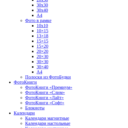
30х30
30х40
А4
Фото в рамке
10х10
10×15
13×18
15×15
15×20
20×20
20×30
30×30
30×40
A4
Полоски из ФотоБудки
ФотоКниги
ФотоКниги «Премиум»
ФотоКниги «Слим»
ФотоКниги «Лайт»
ФотоКниги «Софт»
Блокноты
Календари
Календари магнитные
Календари настольные