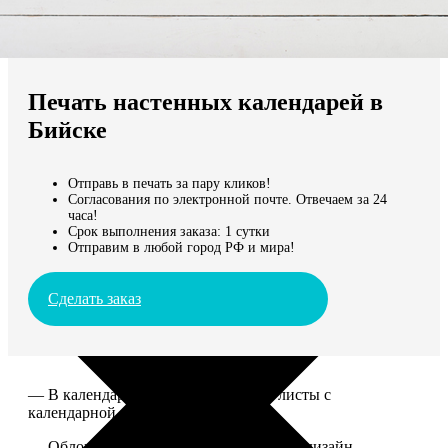
Не нашли Ваш город?
Мы доставляем по всему миру
Печать настенных календарей в
Продолжить без города
Бийске
Отправь в печать за пару кликов!
Согласования по электронной почте. Отвечаем за 24
часа!
Срок выполнения заказа: 1 сутки
Отправим в любой город РФ и мира!
Сделать заказ
— В календаре 13 листов: обложка+листы с
календарной сеткой.
— Обложка для календаря стандартная, дизайн