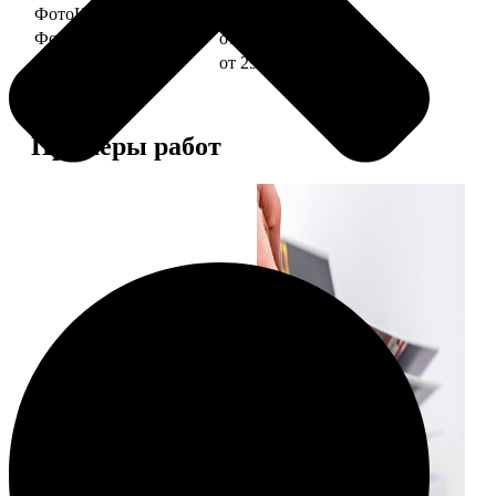
ФотоКниги "Слим"
от 1290
ФотоКниги "Лайт"
от 2990
ФотоКниги "Софт"
от 2990
Примеры работ