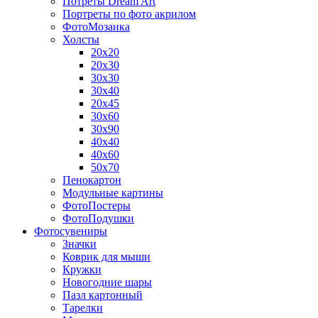
Потреты Dream Art
Портреты по фото акрилом
ФотоМозаика
Холсты
20х20
20х30
30х30
30х40
20х45
30х60
30х90
40х40
40х60
50х70
Пенокартон
Модульные картины
ФотоПостеры
ФотоПодушки
Фотоcувениры
Значки
Коврик для мыши
Кружки
Новогодние шары
Пазл картонный
Тарелки