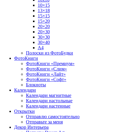
10×15
13×18
15×15
15×20
20×20
20×30
30×30
30×40
A4
Полоски из ФотоБудки
ФотоКниги
ФотоКниги «Премиум»
ФотоКниги «Слим»
ФотоКниги «Лайт»
ФотоКниги «Софт»
Блокноты
Календари
Календари магнитные
Календари настольные
Календари настенные
Открытки
Отправлю самостоятельно
Отправьте за меня
Декор Интерьера