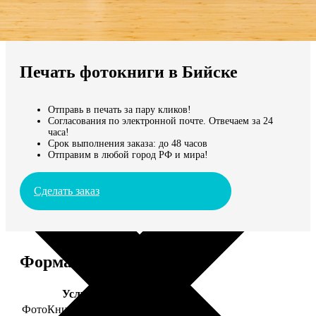
Не нашли Ваш город?
Мы доставляем по всему миру
Печать фотокниги в Бийске
Продолжить без города
Отправь в печать за пару кликов!
Согласования по электронной почте. Отвечаем за 24
часа!
Срок выполнения заказа: до 48 часов
Отправим в любой город РФ и мира!
Сделать заказ
Форматы и цены
Услуга
Цена, руб.
ФотоКниги "Премиум"
от 2490