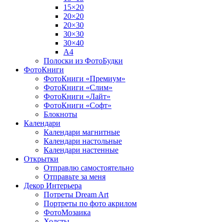
15×20
20×20
20×30
30×30
30×40
A4
Полоски из ФотоБудки
ФотоКниги
ФотоКниги «Премиум»
ФотоКниги «Слим»
ФотоКниги «Лайт»
ФотоКниги «Софт»
Блокноты
Календари
Календари магнитные
Календари настольные
Календари настенные
Открытки
Отправлю самостоятельно
Отправьте за меня
Декор Интерьера
Потреты Dream Art
Портреты по фото акрилом
ФотоМозаика
Холсты