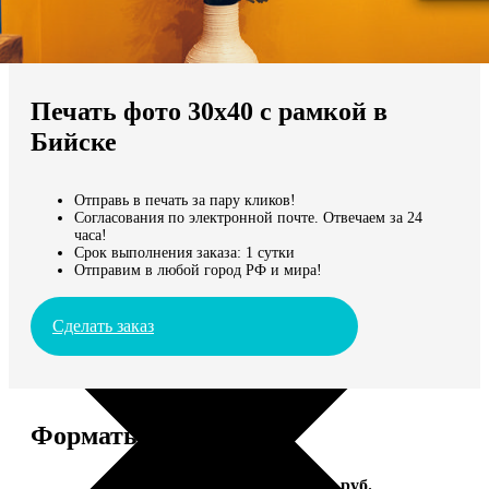
Не нашли Ваш город?
Мы доставляем по всему миру
Печать фото 30х40 с рамкой в
Продолжить без города
Бийске
Отправь в печать за пару кликов!
Согласования по электронной почте. Отвечаем за 24
часа!
Срок выполнения заказа: 1 сутки
Отправим в любой город РФ и мира!
Сделать заказ
Форматы и цены
Услуга
Цена, руб.