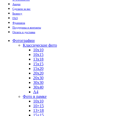
Акции
Сделаем за вас
Бизнесу
FAQ
Франшиза
Поддержка и контакты
Оплата и доставка
Фотографии
Классические фото
10х10
10х15
13х18
15х15
15х20
20х20
20х30
30х30
30х40
А4
Фото в рамке
10х10
10×15
13×18
15×15