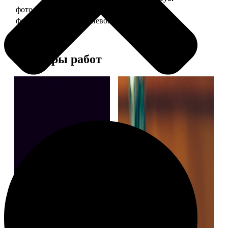
фото 30х40 в деревянной рамке
1490
фото 30х40 в алюминиевой рамке
2990
Примеры работ