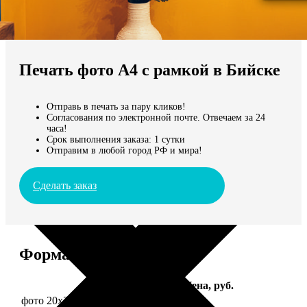
Не нашли Ваш город?
Мы доставляем по всему миру
Печать фото А4 с рамкой в Бийске
Продолжить без города
Отправь в печать за пару кликов!
Согласования по электронной почте. Отвечаем за 24
часа!
Срок выполнения заказа: 1 сутки
Отправим в любой город РФ и мира!
Сделать заказ
Форматы и цены
Услуга
Цена, руб.
фото 20х30 в деревянной рамке
990