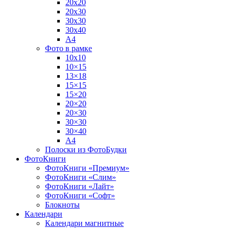
20х20
20х30
30х30
30х40
А4
Фото в рамке
10х10
10×15
13×18
15×15
15×20
20×20
20×30
30×30
30×40
A4
Полоски из ФотоБудки
ФотоКниги
ФотоКниги «Премиум»
ФотоКниги «Слим»
ФотоКниги «Лайт»
ФотоКниги «Софт»
Блокноты
Календари
Календари магнитные