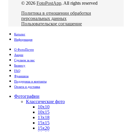
© 2026
FotoPostApp
. All rights reserved
Политика в отношении обработки
персональных данных
Пользовательское соглашение
Каталог
Информация
О ФотоПочте
Акции
Сделаем за вас
Бизнесу
FAQ
Франшиза
Поддержка и контакты
Оплата и доставка
Фотографии
Классические фото
10х10
10х15
13х18
15х15
15х20