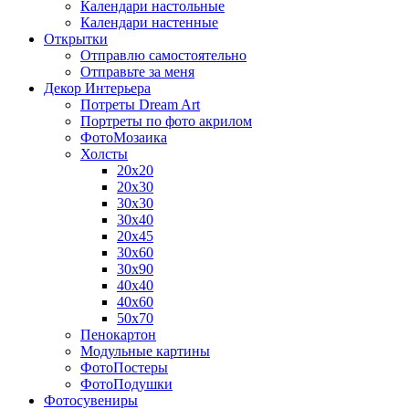
Календари настольные
Календари настенные
Открытки
Отправлю самостоятельно
Отправьте за меня
Декор Интерьера
Потреты Dream Art
Портреты по фото акрилом
ФотоМозаика
Холсты
20х20
20х30
30х30
30х40
20х45
30х60
30х90
40х40
40х60
50х70
Пенокартон
Модульные картины
ФотоПостеры
ФотоПодушки
Фотоcувениры