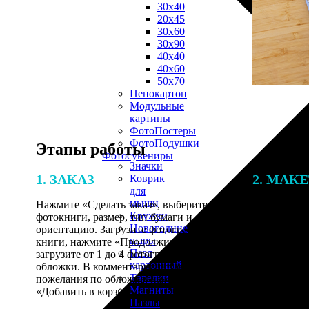
30х40
20х45
30х60
30х90
40х40
40х60
50х70
Пенокартон
Модульные
картины
ФотоПостеры
ФотоПодушки
Этапы работы
Фотоcувениры
Значки
1. ЗАКАЗ
2. МАК
Коврик
для
мыши
Нажмите «Сделать заказ», выберите тип
Итоговая с
Кружки
фотокниги, размер, тип бумаги и
от количест
Новогодние
ориентацию. Загрузите фотографии для
подготовки 
шары
книги, нажмите «Продолжить» и
специалисты
Пазл
загрузите от 1 до 4 фотографий для
указанному 
картонный
обложки. В комментарии оставьте свои
согласовани
Тарелки
пожелания по обложке, нажмите
Магниты
«Добавить в корзину».
Пазлы