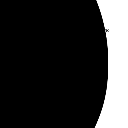
 нужное. Результат порадовал, как и цена. Рекомендую
ожиданно приятно удивила упаковка, товар в целости