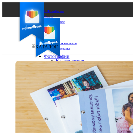
О ФотоПочте
Акции
Сделаем за вас
Бизнесу
FAQ
Франшиза
Поддержка и контакты
КАТАЛОГ
Оплата и доставка
Фотографии
Классические
фото
Ваш город:
10х10
10х15
Ваш регион доставки
13х18
15х15
Выберите из списка:
15х20
20х20
20х30
30х30
30х40
А4
Фото
в