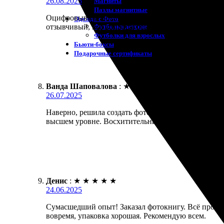
26.08.2025
Магниты
Пазлы магнитные
Оцифровывали воспоминания, решили сделать фотокн
Одежда с Фото
Футболки детские
отзывчивый, все вопросы решили оперативно. Рек
Футболки для взрослых
Бьюти-боксы
Подарочные сертификаты
Ванда Шаповалова
:
★
★
★
★
★
26.07.2025
Наверно, решила создать фотокнигу с воспоминания
высшем уровне. Восхитительные фотографии, цвета
Денис
:
★
★
★
★
★
24.06.2025
Сумасшедший опыт! Заказал фотокнигу. Всё прошло
вовремя, упаковка хорошая. Рекомендую всем.