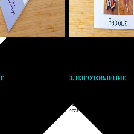
ЕТ
3. ИЗГОТОВЛЕНИЕ
тоимость ФотоКниги зависит
Оплатите заказ банковской кар
ва страниц. В процессе
оплаты получите подтверждение
заказа к печати наши
описанием заказа. Когда отпра
 могут связаться с Вами по
вы получите письмо с трек-но
телефону или email для
отслеживания.
я деталей.