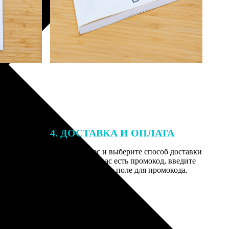
4. ДОСТАВКА И ОПЛАТА
той. После
Введите адрес и выберите способ доставки
 на email с
заказа. Если у вас есть промокод, введите
вим заказ
его в специальное поле для промокода.
мером для