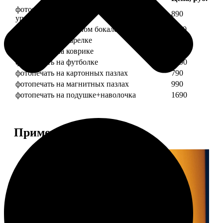
фотопечать на кружке + подарочная
890
упаковка
фотопечать на пивном бокале
1190
фотопечать на тарелке
1190
фотопечать на коврике
690
фотопечать на футболке
1490
фотопечать на картонных пазлах
790
фотопечать на магнитных пазлах
990
фотопечать на подушке+наволочка
1690
Примеры работ