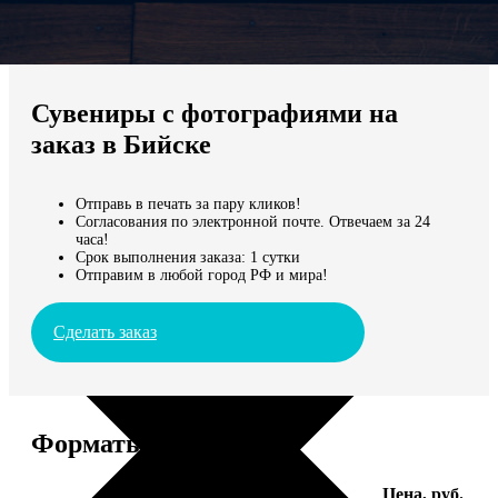
Не нашли Ваш город?
Мы доставляем по всему миру
Сувениры с фотографиями на
Продолжить без города
заказ в Бийске
Отправь в печать за пару кликов!
Согласования по электронной почте. Отвечаем за 24
часа!
Срок выполнения заказа: 1 сутки
Отправим в любой город РФ и мира!
Сделать заказ
Форматы и цены
Услуга
Цена, руб.