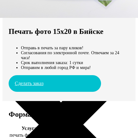
Не нашли Ваш город?
Мы доставляем по всему миру
Печать фото 15х20 в Бийске
Продолжить без города
Отправь в печать за пару кликов!
Согласования по электронной почте. Отвечаем за 24
часа!
Срок выполнения заказа: 1 сутки
Отправим в любой город РФ и мира!
Сделать заказ
Форматы и цены
Услуга
Цена, руб.
печать фото 15х20
47