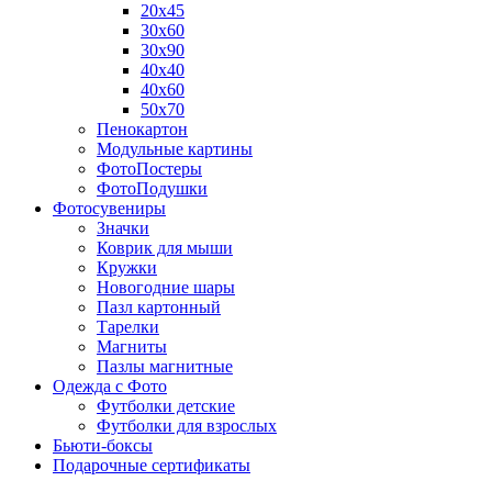
20х45
30х60
30х90
40х40
40х60
50х70
Пенокартон
Модульные картины
ФотоПостеры
ФотоПодушки
Фотоcувениры
Значки
Коврик для мыши
Кружки
Новогодние шары
Пазл картонный
Тарелки
Магниты
Пазлы магнитные
Одежда с Фото
Футболки детские
Футболки для взрослых
Бьюти-боксы
Подарочные сертификаты