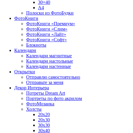
30×40
A4
Полоски из ФотоБудки
ФотоКниги
ФотоКниги «Премиум»
ФотоКниги «Слим»
ФотоКниги «Лайт»
ФотоКниги «Софт»
Блокноты
Календари
Календари магнитные
Календари настольные
Календари настенные
Открытки
Отправлю самостоятельно
Отправьте за меня
Декор Интерьера
Потреты Dream Art
Портреты по фото акрилом
ФотоМозаика
Холсты
20х20
20х30
30х30
30х40