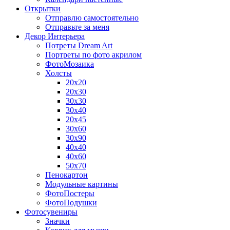
Открытки
Отправлю самостоятельно
Отправьте за меня
Декор Интерьера
Потреты Dream Art
Портреты по фото акрилом
ФотоМозаика
Холсты
20х20
20х30
30х30
30х40
20х45
30х60
30х90
40х40
40х60
50х70
Пенокартон
Модульные картины
ФотоПостеры
ФотоПодушки
Фотоcувениры
Значки