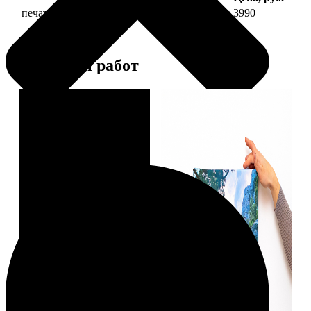
печать фото на холсте 40х40 на подрамнике
3990
Примеры работ