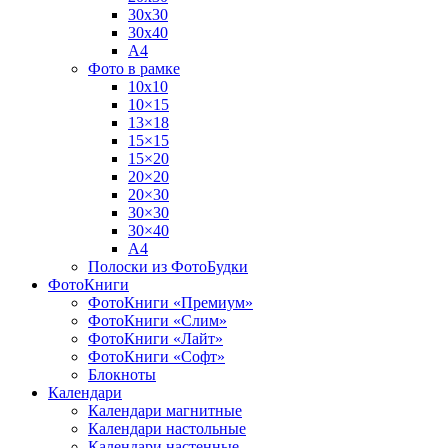
30х30
30х40
А4
Фото в рамке
10х10
10×15
13×18
15×15
15×20
20×20
20×30
30×30
30×40
A4
Полоски из ФотоБудки
ФотоКниги
ФотоКниги «Премиум»
ФотоКниги «Слим»
ФотоКниги «Лайт»
ФотоКниги «Софт»
Блокноты
Календари
Календари магнитные
Календари настольные
Календари настенные