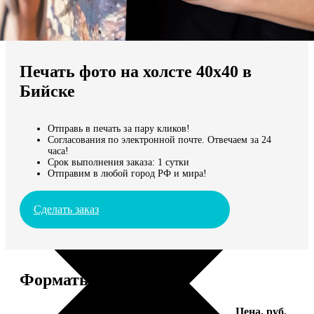
Не нашли Ваш город?
Мы доставляем по всему миру
Печать фото на холсте 40х40 в
Продолжить без города
Бийске
Отправь в печать за пару кликов!
Согласования по электронной почте. Отвечаем за 24
часа!
Срок выполнения заказа: 1 сутки
Отправим в любой город РФ и мира!
Сделать заказ
Форматы и цены
Услуга
Цена, руб.