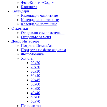
ФотоКниги «Софт»
Блокноты
Календари
Календари магнитные
Календари настольные
Календари настенные
Открытки
Отправлю самостоятельно
Отправьте за меня
Декор Интерьера
Потреты Dream Art
Портреты по фото акрилом
ФотоМозаика
Холсты
20х20
20х30
30х30
30х40
20х45
30х60
30х90
40х40
40х60
50х70
Пенокартон