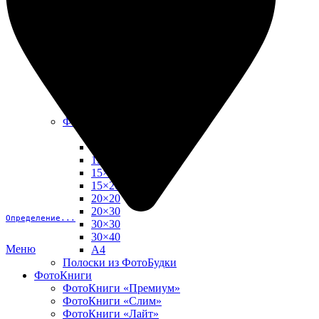
10х15
13х18
15х15
15х20
20х20
20х30
30х30
30х40
А4
Фото в рамке
10х10
10×15
13×18
15×15
15×20
20×20
20×30
Определение...
30×30
30×40
Меню
A4
Полоски из ФотоБудки
ФотоКниги
ФотоКниги «Премиум»
ФотоКниги «Слим»
ФотоКниги «Лайт»