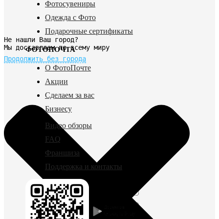
Фотосувениры
Одежда с Фото
Подарочные сертификаты
Не нашли Ваш город?
Мы доставляем по всему миру
ФОТОПОЧТА
Продолжить без города
О ФотоПочте
Акции
Сделаем за вас
Бизнесу
Видео обзоры
FAQ
Франшиза
Поддержка и контакты