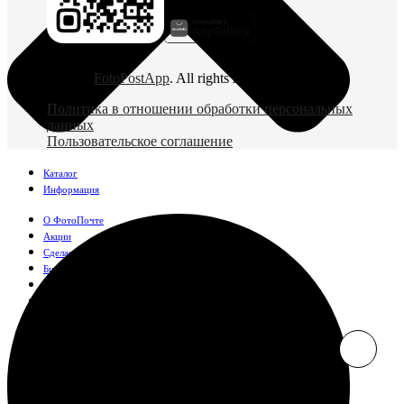
© 2026
FotoPostApp
. All rights reserved
Политика в отношении обработки персональных
данных
Пользовательское соглашение
Каталог
Информация
О ФотоПочте
Акции
Сделаем за вас
Бизнесу
FAQ
Франшиза
Поддержка и контакты
Оплата и доставка
Фотографии
Классические фото
10х10