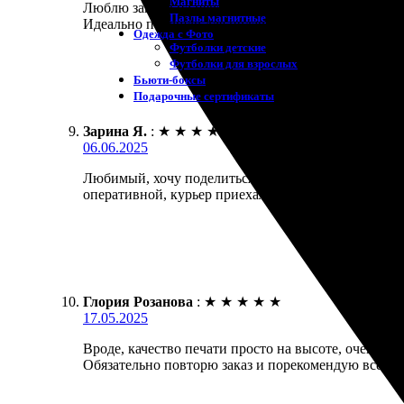
Магниты
Люблю заказы на печать. Сделал холст 50х70. Кач
Пазлы магнитные
Идеально подошло для подарка. Доставка пришла 
Одежда с Фото
Футболки детские
Футболки для взрослых
Бьюти-боксы
Подарочные сертификаты
Зарина Я.
:
★
★
★
★
★
06.06.2025
Любимый, хочу поделиться впечатлениями о процес
оперативной, курьер приехал вовремя. Итог – отлич
Глория Розанова
:
★
★
★
★
★
17.05.2025
Вроде, качество печати просто на высоте, очень ре
Обязательно повторю заказ и порекомендую всем!