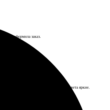
азмер и оформила заказ.
ений.
рашением!
. Картинка пришла отлично переданной, цвета яркие.