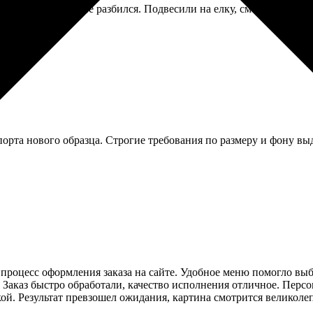
рошей упаковке, не разбился. Подвесили на елку, смотрится мил
орта нового образца. Строгие требования по размеру и фону вы
й процесс оформления заказа на сайте. Удобное меню помогло в
 Заказ быстро обработали, качество исполнения отличное. Перс
кой. Результат превзошел ожидания, картина смотрится великоле