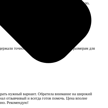
о. Только изображение немного мелковато, надо было,
держали точно. В конверте даже памятка по размерам для
ыбрать нужный вариант. Обратила внимание на широкий
онал отзывчивый и всегда готов помочь. Цена вполне
пно. Рекомендую!