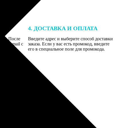
4. ДОСТАВКА И ОПЛАТА
той. После
Введите адрес и выберите способ доставки
 на email с
заказа. Если у вас есть промокод, введите
вим заказ
его в специальное поле для промокода.
мером для