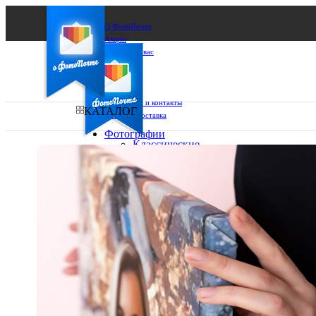
О ФотоПочте
Акции
Сделаем за вас
Бизнесу
FAQ
Франшиза
Поддержка и контакты
КАТАЛОГ
Оплата и доставка
Фотографии
Классические
фото
Ваш город:
10х10
10х15
Ваш регион доставки
13х18
15х15
Выберите из списка:
15х20
20х20
20х30
30х30
30х40
А4
Фото
в