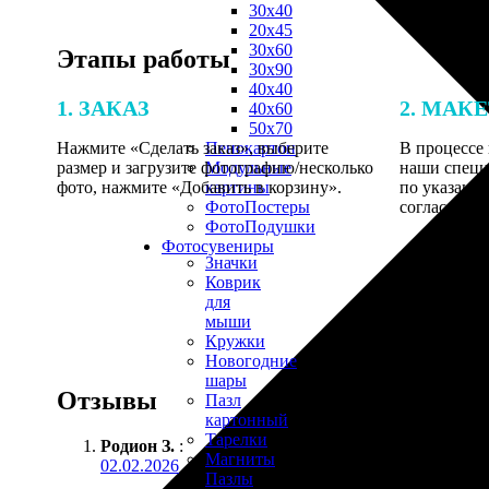
30х40
20х45
30х60
Этапы работы
30х90
40х40
1. ЗАКАЗ
2. МАК
40х60
50х70
Нажмите «Сделать заказ», выберите
В процессе 
Пенокартон
размер и загрузите фотографию/несколько
наши специ
Модульные
фото, нажмите «Добавить в корзину».
по указанно
картины
согласовани
ФотоПостеры
ФотоПодушки
Фотоcувениры
Значки
Коврик
для
мыши
Кружки
Новогодние
шары
Отзывы
Пазл
картонный
Тарелки
Родион З.
:
Магниты
02.02.2026
Пазлы