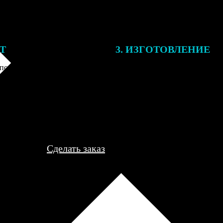
ЕТ
3. ИЗГОТОВЛЕНИЕ
подготовки заказа к печати
Оплатите заказ банковской кар
алисты могут связаться с Вами
оплаты получите подтверждение
му телефону или email для
описанием заказа. Когда отпра
я деталей.
вы получите письмо с трек-но
отслеживания.
Сделать заказ