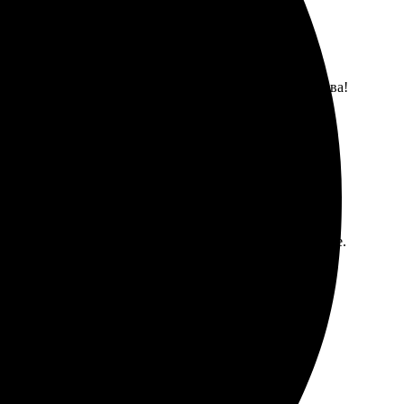
икаких проблем не возникало! Обязательно закажу снова!
овое. Качество впечатлило! Цвета яркие, детали четкие.