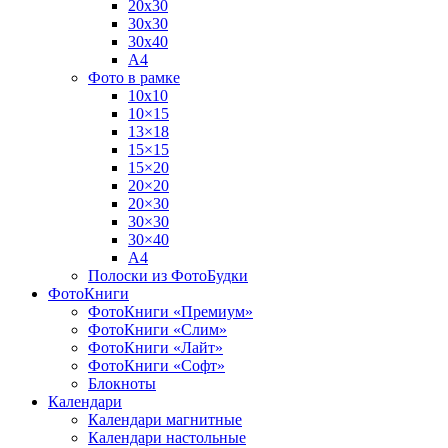
20х30
30х30
30х40
А4
Фото в рамке
10х10
10×15
13×18
15×15
15×20
20×20
20×30
30×30
30×40
A4
Полоски из ФотоБудки
ФотоКниги
ФотоКниги «Премиум»
ФотоКниги «Слим»
ФотоКниги «Лайт»
ФотоКниги «Софт»
Блокноты
Календари
Календари магнитные
Календари настольные