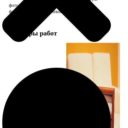
фото 10х15 в деревянной рамке
340
фото 10х15 в алюминиевой рамке
1490
Примеры работ