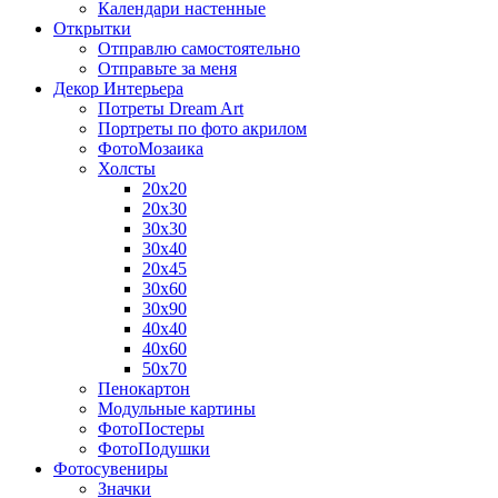
Календари настенные
Открытки
Отправлю самостоятельно
Отправьте за меня
Декор Интерьера
Потреты Dream Art
Портреты по фото акрилом
ФотоМозаика
Холсты
20х20
20х30
30х30
30х40
20х45
30х60
30х90
40х40
40х60
50х70
Пенокартон
Модульные картины
ФотоПостеры
ФотоПодушки
Фотоcувениры
Значки