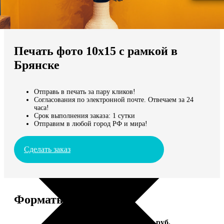
Не нашли Ваш город?
Мы доставляем по всему миру
Печать фото 10х15 с рамкой в
Продолжить без города
Брянске
Отправь в печать за пару кликов!
Согласования по электронной почте. Отвечаем за 24
часа!
Срок выполнения заказа: 1 сутки
Отправим в любой город РФ и мира!
Сделать заказ
Форматы и цены
Услуга
Цена, руб.