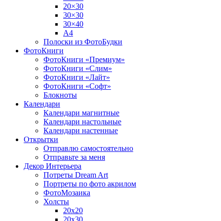
20×30
30×30
30×40
A4
Полоски из ФотоБудки
ФотоКниги
ФотоКниги «Премиум»
ФотоКниги «Слим»
ФотоКниги «Лайт»
ФотоКниги «Софт»
Блокноты
Календари
Календари магнитные
Календари настольные
Календари настенные
Открытки
Отправлю самостоятельно
Отправьте за меня
Декор Интерьера
Потреты Dream Art
Портреты по фото акрилом
ФотоМозаика
Холсты
20х20
20х30