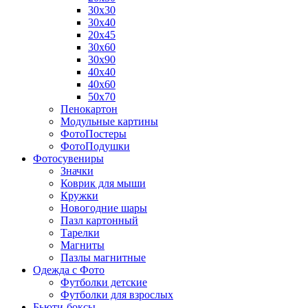
30х30
30х40
20х45
30х60
30х90
40х40
40х60
50х70
Пенокартон
Модульные картины
ФотоПостеры
ФотоПодушки
Фотоcувениры
Значки
Коврик для мыши
Кружки
Новогодние шары
Пазл картонный
Тарелки
Магниты
Пазлы магнитные
Одежда с Фото
Футболки детские
Футболки для взрослых
Бьюти-боксы