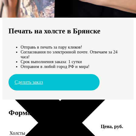
Не нашли Ваш город?
Мы доставляем по всему миру
Печать на холсте в Брянске
Продолжить без города
Отправь в печать за пару кликов!
Согласования по электронной почте. Отвечаем за 24
часа!
Срок выполнения заказа: 1 сутки
Отправим в любой город РФ и мира!
Сделать заказ
Форматы и цены
Услуга
Цена, руб.
Холсты