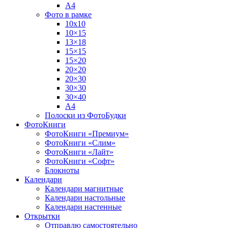
А4
Фото в рамке
10х10
10×15
13×18
15×15
15×20
20×20
20×30
30×30
30×40
A4
Полоски из ФотоБудки
ФотоКниги
ФотоКниги «Премиум»
ФотоКниги «Слим»
ФотоКниги «Лайт»
ФотоКниги «Софт»
Блокноты
Календари
Календари магнитные
Календари настольные
Календари настенные
Открытки
Отправлю самостоятельно