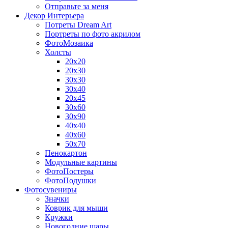
Отправьте за меня
Декор Интерьера
Потреты Dream Art
Портреты по фото акрилом
ФотоМозаика
Холсты
20х20
20х30
30х30
30х40
20х45
30х60
30х90
40х40
40х60
50х70
Пенокартон
Модульные картины
ФотоПостеры
ФотоПодушки
Фотоcувениры
Значки
Коврик для мыши
Кружки
Новогодние шары