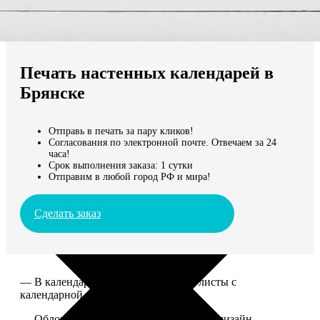
Не нашли Ваш город?
Мы доставляем по всему миру
Печать настенных календарей в
Продолжить без города
Брянске
Отправь в печать за пару кликов!
Согласования по электронной почте. Отвечаем за 24
часа!
Срок выполнения заказа: 1 сутки
Отправим в любой город РФ и мира!
Сделать заказ
— В календаре 13 листов: обложка+листы с
календарной сеткой.
— Обложка для календаря стандартная, дизайн