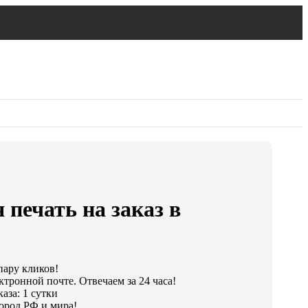
 печать на заказ в
пару кликов!
ктронной почте. Отвечаем за 24 часа!
аза: 1 сутки
ород РФ и мира!