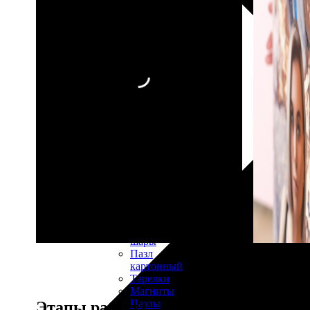
30х40
20х45
30х60
30х90
40х40
40х60
50х70
Пенокартон
Модульные
картины
ФотоПостеры
ФотоПодушки
Фотоcувениры
Значки
Коврик
для
мыши
Кружки
Новогодние
шары
Пазл
картонный
Тарелки
Магниты
Пазлы
Этапы работы