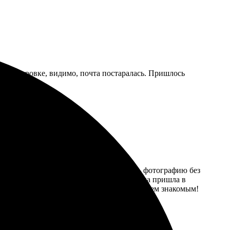
нспортировке, видимо, почта постаралась. Пришлось
 Удобный интерфейс позволил загрузить фотографию без
тавку организовали без задержек. Картина пришла в
вольна результатом, буду рекомендовать всем знакомым!