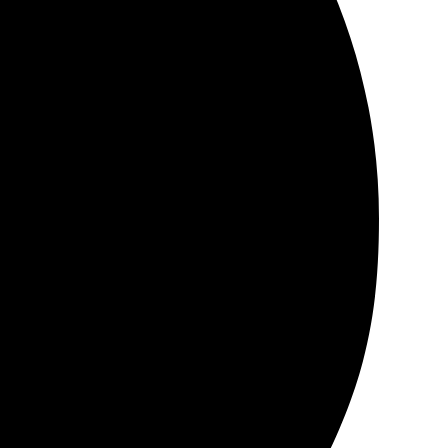
цесс оказался простым и понятным: выбрала фото,
ления оказался простым и интуитивно понятным. Выбор
тации до доставки. Оперативность компании приятно
й — яркие цвета и отличная детализация.