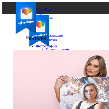
О ФотоПочте
Акции
Сделаем за вас
Бизнесу
FAQ
Франшиза
Поддержка и контакты
КАТАЛОГ
Оплата и доставка
Фотографии
Классические
фото
Ваш город:
10х10
10х15
Ваш регион доставки
13х18
15х15
Выберите из списка:
15х20
20х20
20х30
30х30
30х40
А4
Фото
в