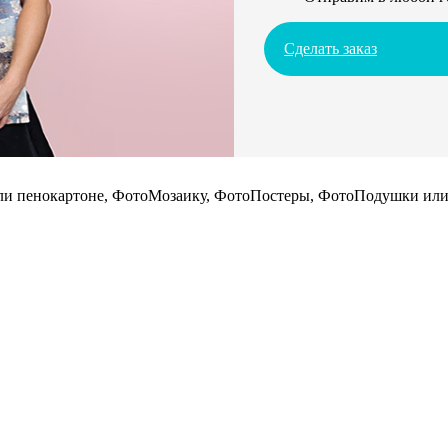
Сделать заказ
 или пенокартоне, ФотоМозаику, ФотоПостеры, ФотоПодушки или 