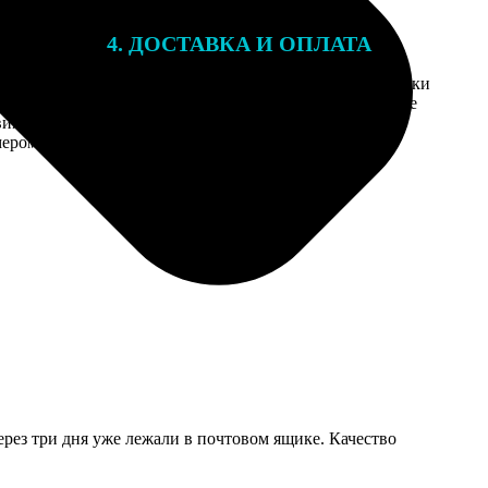
4. ДОСТАВКА И ОПЛАТА
той. После
Введите адрес и выберите способ доставки
 на email с
заказа. Если у вас есть промокод, введите
вим заказ
его в специальное поле для промокода.
мером для
ерез три дня уже лежали в почтовом ящике. Качество