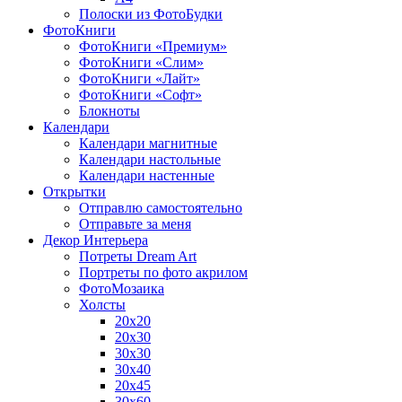
Полоски из ФотоБудки
ФотоКниги
ФотоКниги «Премиум»
ФотоКниги «Слим»
ФотоКниги «Лайт»
ФотоКниги «Софт»
Блокноты
Календари
Календари магнитные
Календари настольные
Календари настенные
Открытки
Отправлю самостоятельно
Отправьте за меня
Декор Интерьера
Потреты Dream Art
Портреты по фото акрилом
ФотоМозаика
Холсты
20х20
20х30
30х30
30х40
20х45
30х60