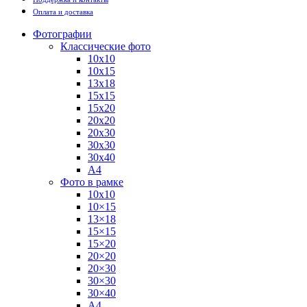
Оплата и доставка
Фотографии
Классические фото
10х10
10х15
13х18
15х15
15х20
20х20
20х30
30х30
30х40
А4
Фото в рамке
10х10
10×15
13×18
15×15
15×20
20×20
20×30
30×30
30×40
A4