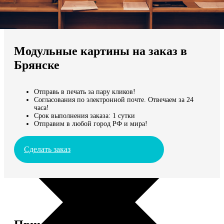
Не нашли Ваш город?
Мы доставляем по всему миру
Модульные картины на заказ в
Продолжить без города
Брянске
Отправь в печать за пару кликов!
Согласования по электронной почте. Отвечаем за 24
часа!
Срок выполнения заказа: 1 сутки
Отправим в любой город РФ и мира!
Сделать заказ