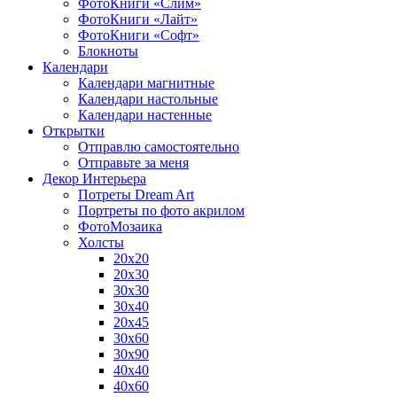
ФотоКниги «Слим»
ФотоКниги «Лайт»
ФотоКниги «Софт»
Блокноты
Календари
Календари магнитные
Календари настольные
Календари настенные
Открытки
Отправлю самостоятельно
Отправьте за меня
Декор Интерьера
Потреты Dream Art
Портреты по фото акрилом
ФотоМозаика
Холсты
20х20
20х30
30х30
30х40
20х45
30х60
30х90
40х40
40х60