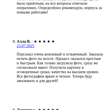
было приятным, на все вопросы отвечали
оперативно. Определённо рекомендую, вернусь за
новыми работами!
Алла В.
:
★
★
★
★
★
23.07.2025
Персонал очень вежливый и отзывчивый. Заказала
печать фото на холсте. Процесс оказался простым
и быстрым. Как только загрузила фото, сразу же
согласовали макет. Получила картину в
оговоренные сроки, качество на высшем уровне.
Все фотографии яркие и четкие. Теперь буду
заказывать и для друзей!
Доминика
:
★
★
★
★
★