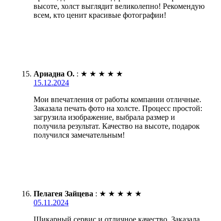
высоте, холст выглядит великолепно! Рекомендую
всем, кто ценит красивые фотографии!
Ариадна О.
:
★
★
★
★
★
15.12.2024
Мои впечатления от работы компании отличные.
Заказала печать фото на холсте. Процесс простой:
загрузила изображение, выбрала размер и
получила результат. Качество на высоте, подарок
получился замечательным!
Пелагея Зайцева
:
★
★
★
★
★
05.11.2024
Шикарный сервис и отличное качество. Заказала