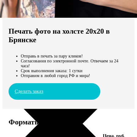
Не нашли Ваш город?
Мы доставляем по всему миру
Печать фото на холсте 20х20 в
Продолжить без города
Брянске
Отправь в печать за пару кликов!
Согласования по электронной почте. Отвечаем за 24
часа!
Срок выполнения заказа: 1 сутки
Отправим в любой город РФ и мира!
Сделать заказ
Форматы и цены
Услуга
Цена, руб.