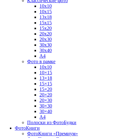
Классические фото
10х10
10х15
13х18
15х15
15х20
20х20
20х30
30х30
30х40
А4
Фото в рамке
10х10
10×15
13×18
15×15
15×20
20×20
20×30
30×30
30×40
A4
Полоски из ФотоБудки
ФотоКниги
ФотоКниги «Премиум»